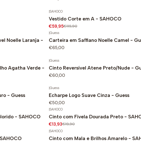
|
SAHOCO
Vestido Corte em A - SAHOCO
-50%
€59,95
€119,90
|
Guess
el Noelle Laranja -
Carteira em Saffiano Noelle Camel - Gu
€65,00
|
Guess
ilho Agatha Verde -
Cinto Reversível Atene Preto/Nude - G
€60,00
|
Guess
uro - Guess
Echarpe Logo Suave Cinza - Guess
€50,00
|
SAHOCO
olorido - SAHOCO
Cinto com Fivela Dourada Preto - SA
-30%
€13,93
€19,90
|
SAHOCO
- SAHOCO
Cinto com Mala e Brilhos Amarelo - 
-30%