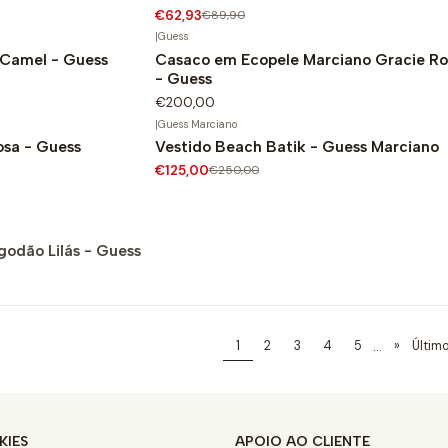
€62,93
€89,90
|
Guess
 Camel - Guess
Casaco em Ecopele Marciano Gracie Ro
- Guess
€200,00
|
Guess Marciano
osa - Guess
Vestido Beach Batik - Guess Marciano
-50%
€125,00
€250,00
godão Lilás - Guess
...
1
2
3
4
5
»
Últim
KIES
APOIO AO CLIENTE