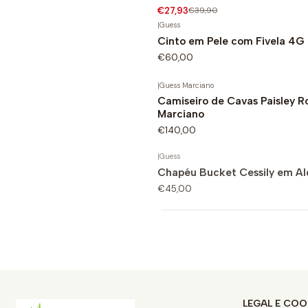
€27,93
€39,90
|
Guess
Cinto em Pele com Fivela 4G
€60,00
|
Guess Marciano
Camiseiro de Cavas Paisley R
Marciano
€140,00
|
Guess
Chapéu Bucket Cessily em Al
€45,00
LEGAL E COO