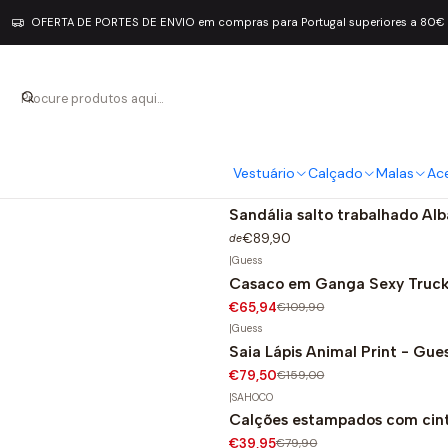
OFERTA DE PORTES DE ENVIO em compras para Portugal superiores a 80€
FALTA COMPLETAR
|
Guess
Bota de Salto Wal - Guess
-50%
€91,00
€182,00
Vestuário
Calçado
Malas
Ac
|
Menbur
Sandália salto trabalhado Al
€89,90
de
|
Guess
Casaco em Ganga Sexy Truck
-40%
€65,94
€109,90
|
Guess
Saia Lápis Animal Print - Gue
-50%
€79,50
€159,00
|
SAHOCO
Calções estampados com ci
-50%
€39,95
€79,90