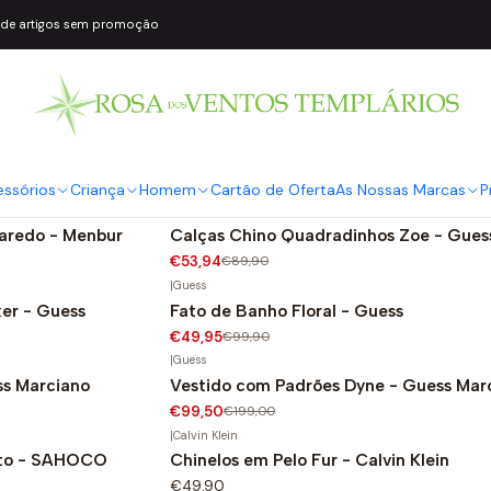
 de artigos sem promoção
|
Menbur
Mule platinada Azzano - Menbur
€69,95
essórios
Criança
Homem
Cartão de Oferta
As Nossas Marcas
P
|
Guess
baredo - Menbur
Calças Chino Quadradinhos Zoe - Gues
-40%
€53,94
€89,90
|
Guess
er - Guess
Fato de Banho Floral - Guess
-50%
€49,95
€99,90
|
Guess
ss Marciano
Vestido com Padrões Dyne - Guess Mar
-50%
€99,50
€199,00
|
Calvin Klein
nto - SAHOCO
Chinelos em Pelo Fur - Calvin Klein
€49,90