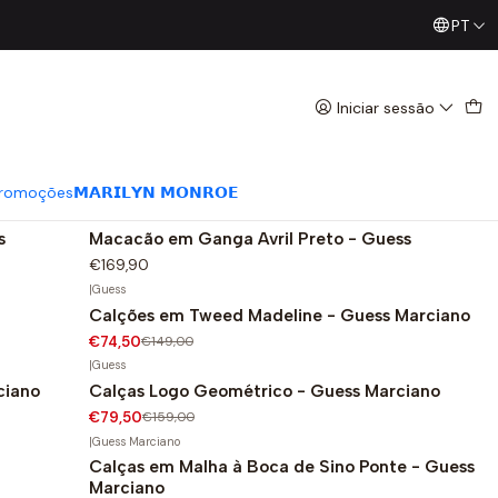
PT
Já conhece os nossos Diretos? Todas as Segundas / Quart
Iniciar sessão
|
Menbur
Sandália croco Capodimonte - Menbur
€64,95
romoções
𝗠𝗔𝗥𝗜𝗟𝗬𝗡 𝗠𝗢𝗡𝗥𝗢𝗘
|
Guess
s
Macacão em Ganga Avril Preto - Guess
€169,90
|
Guess
Calções em Tweed Madeline - Guess Marciano
-50%
€74,50
€149,00
|
Guess
ciano
Calças Logo Geométrico - Guess Marciano
-50%
€79,50
€159,00
|
Guess Marciano
Calças em Malha à Boca de Sino Ponte - Guess
Marciano