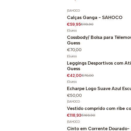
|
SAHOCO
Calças Ganga - SAHOCO
-50%
€59,95
€119,90
|
Guess
Cossbody/ Bolsa para Télemov
Guess
€70,00
|
Guess
Leggings Desportivos com At
-40%
Guess
€42,00
€70,00
|
Guess
Echarpe Logo Suave Azul Esc
€50,00
|
SAHOCO
Vestido comprido com ribe c
-30%
€118,93
€169,90
|
SAHOCO
Cinto em Corrente Dourado
-30%