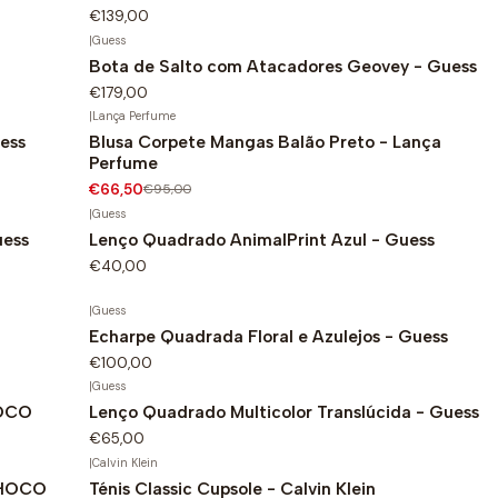
€139,00
|
Guess
Bota de Salto com Atacadores Geovey - Guess
€179,00
|
Lança Perfume
ess
Blusa Corpete Mangas Balão Preto - Lança
-30%
Perfume
€66,50
€95,00
|
Guess
uess
Lenço Quadrado AnimalPrint Azul - Guess
€40,00
|
Guess
Echarpe Quadrada Floral e Azulejos - Guess
€100,00
|
Guess
HOCO
Lenço Quadrado Multicolor Translúcida - Guess
€65,00
|
Calvin Klein
SAHOCO
Ténis Classic Cupsole - Calvin Klein