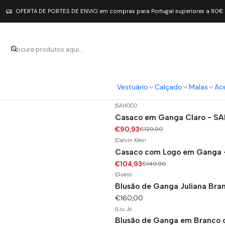
OFERTA DE PORTES DE ENVIO em compras para Portugal superiores a 80€
Casacos em Ganga
|
Guess
Casaco em Ganga com Capuz
-30%
Jeans
Vestuário
Calçado
Malas
Ac
€83,30
€119,00
|
SAHOCO
Casaco em Ganga Claro - 
-30%
€90,93
€129,90
|
Calvin Klein
Casaco com Logo em Ganga - 
-30%
€104,93
€149,90
|
Guess
Blusão de Ganga Juliana Bra
€160,00
|
Liu Jo
Blusão de Ganga em Branco 
-30%