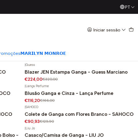
PT
Já conhece os nossos Diretos? Todas as Segundas / Quart
Iniciar sessão
|
Guess
 Guess
Casaco Camisa Ganga Clara - Guess
-30%
€90,30
€129,00
romoções
𝗠𝗔𝗥𝗜𝗟𝗬𝗡 𝗠𝗢𝗡𝗥𝗢𝗘
|
Guess
OCO
Blazer JEN Estampa Ganga - Guess Marciano
-30%
€224,00
€320,00
|
Lança Perfume
HOCO
Blusão Ganga e Cinza - Lança Perfume
-30%
€116,20
€166,00
|
SAHOCO
AHOCO
Colete de Ganga com Flores Branco - SAHOCO
-30%
€90,93
€129,90
|
Liu Jo
 Bolso -
Casaco/Camisa de Ganga - LIU JO
-30%