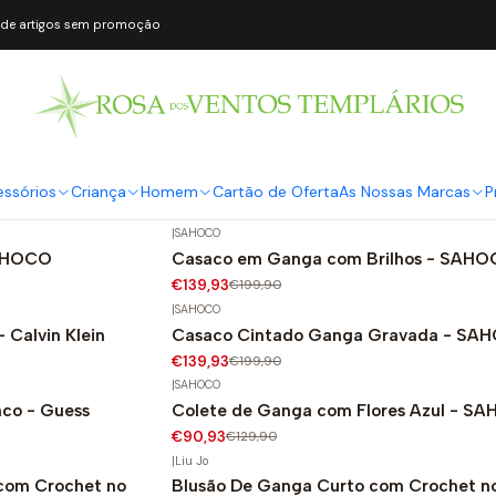
 de artigos sem promoção
|
Guess
 Cinza - Guess
Casaco 𝗠𝗔𝗥𝗜𝗟𝗬𝗡 𝗠𝗢𝗡𝗥𝗢𝗘 Ganga -
€260,00
essórios
Criança
Homem
Cartão de Oferta
As Nossas Marcas
P
|
SAHOCO
SAHOCO
Casaco em Ganga com Brilhos - SAH
-30%
€139,93
€199,90
|
SAHOCO
Calvin Klein
Casaco Cintado Ganga Gravada - SA
-30%
€139,93
€199,90
|
SAHOCO
nco - Guess
Colete de Ganga com Flores Azul - S
-30%
€90,93
€129,90
|
Liu Jo
com Crochet no
Blusão De Ganga Curto com Crochet no
-30%