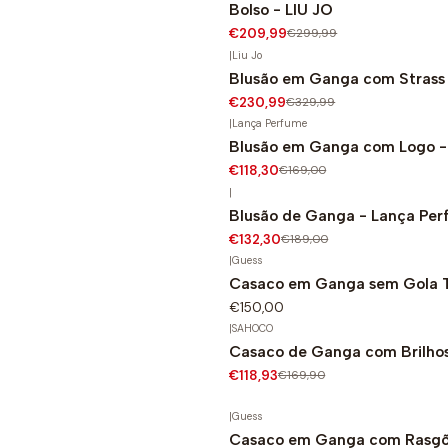
Bolso - LIU JO
€209,99
€299,99
|
Liu Jo
Blusão em Ganga com Strass 
-30%
€230,99
€329,99
|
Lança Perfume
Blusão em Ganga com Logo -
-30%
€118,30
€169,00
|
Blusão de Ganga - Lança Pe
-30%
€132,30
€189,00
|
Guess
Casaco em Ganga sem Gola T
€150,00
|
SAHOCO
Casaco de Ganga com Brilh
-30%
€118,93
€169,90
Não Disponível
|
Guess
Casaco em Ganga com Rasgõe