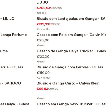
LIU JO
€209,93
€299,90
|
SAHOCO
- LIU JO
Blusão com Lantejoulas em Ganga - 
-30%
€139,93
€199,90
|
Calvin Klein
 Lança Perfume
Casaco com Pelo em Ganga - Calvin Kle
€169,90
|
Guess
rfume
Casaco de Ganga Delya Trucker - Gues
€120,00
|
Guess
errie - Guess
Blusão de Ganga com Perolas - Guess
€150,00
|
Calvin Klein
os - SAHOCO
Blusão e Ganga Curto - Calvin Klein
-30%
€69,93
€99,90
|
Guess
s Delya - Guess
Casaco em Ganga Sexy Trucker - Gues
-40%