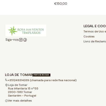
€150,00
LEGAL E COO
Termos de Uso e
Cookies
Siga-nos
Livro de Reclam
LOJA DE TOMAR
PONTO DE RECOLHA
+351249314339 (chamada para rede fixa nacional)
Loja de Tomar
Rua Infantaria 15 nº55
2300-583 Tomar
Santarém - Portugal
Ver mais detalhes