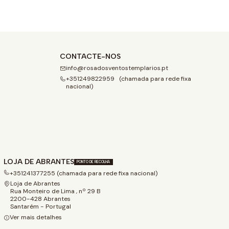
CONTACTE-NOS
info@rosadosventostemplarios.pt
+351249822959 (chamada para rede fixa
nacional)
LOJA DE ABRANTES
PONTO DE RECOLHA
+351241377255 (chamada para rede fixa nacional)
Loja de Abrantes
Rua Monteiro de Lima , nº 29 B
2200-428 Abrantes
Santarém - Portugal
Ver mais detalhes