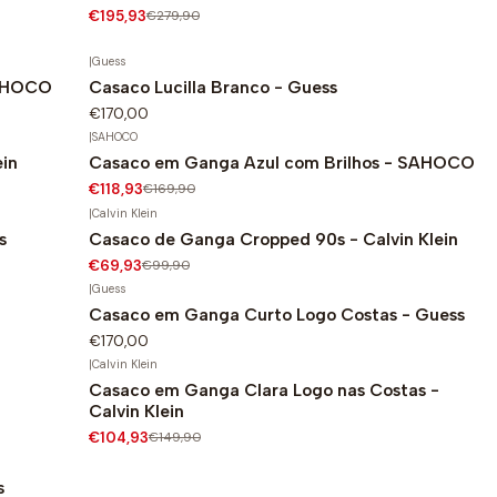
€195,93
€279,90
|
Guess
SAHOCO
Casaco Lucilla Branco - Guess
€170,00
|
SAHOCO
in
Casaco em Ganga Azul com Brilhos - SAHOCO
-30%
€118,93
€169,90
|
Calvin Klein
s
Casaco de Ganga Cropped 90s - Calvin Klein
-30%
€69,93
€99,90
|
Guess
Casaco em Ganga Curto Logo Costas - Guess
€170,00
|
Calvin Klein
Casaco em Ganga Clara Logo nas Costas -
-30%
Calvin Klein
€104,93
€149,90
s