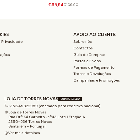
€65,94
€109,90
KIES
APOIO AO CLIENTE
 Privacidade
Sobre nós
Contactos
ações
Guia de Compras
Portes e Envios
Formas de Pagamento
Trocas e Devoluções
Campanhas e Promoções
LOJA DE TORRES NOVAS
PONTO DE RECOLHA
+351249822959 (chamada para rede fixa nacional)
Loja de Torres Novas
Rua Drº Sá Carneiro , nº43 Lote 1 Fração A
2350-536 Torres Novas
Santarém - Portugal
Ver mais detalhes