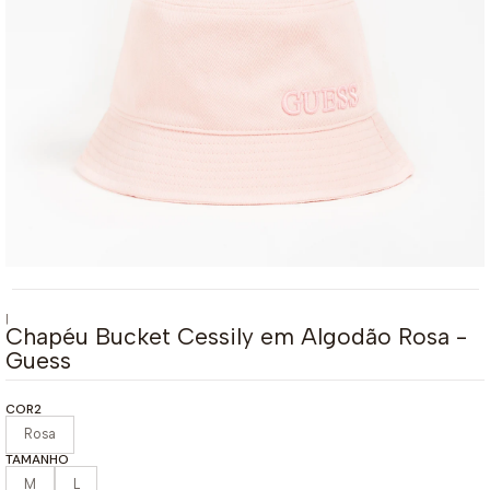
|
Chapéu Bucket Cessily em Algodão Rosa -
Guess
COR2
Rosa
TAMANHO
M
L