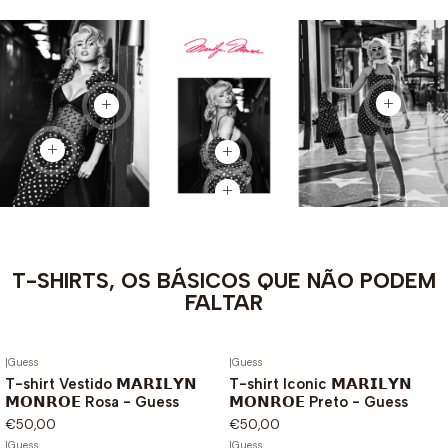
Ver produ
Ver produto
Ver produto
Ver produto
Ver produto
T-SHIRTS, OS BÁSICOS QUE NÃO PODEM
FALTAR
|
Guess
|
Guess
T-shirt Vestido 𝗠𝗔𝗥𝗜𝗟𝗬𝗡
T-shirt Iconic 𝗠𝗔𝗥𝗜𝗟𝗬𝗡
𝗠𝗢𝗡𝗥𝗢𝗘 Rosa - Guess
𝗠𝗢𝗡𝗥𝗢𝗘 Preto - Guess
€50,00
€50,00
|
Guess
|
Guess