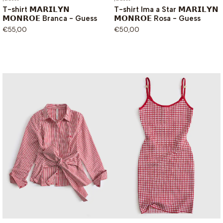
T-shirt 𝗠𝗔𝗥𝗜𝗟𝗬𝗡
T-shirt Ima a Star 𝗠𝗔𝗥𝗜𝗟𝗬𝗡
𝗠𝗢𝗡𝗥𝗢𝗘 Branca - Guess
𝗠𝗢𝗡𝗥𝗢𝗘 Rosa - Guess
€55,00
€50,00