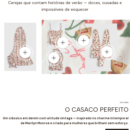
Cerejas que contam histórias de verão — doces, ousadas e
impossíveis de esquecer
Ver produto
Ver produto
Ver prod
Ver produto
Ver produto
DESCUBRA
O CASACO PERFEITO
Um clássico em denim com atitude vintage — inspirado no charme intemporal
de Marilyn Monroe e criado para mulheres que brilham sem esforço.