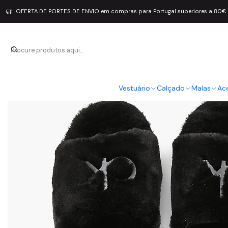
OFERTA DE PORTES DE ENVIO em compras para Portugal superiores a 80€
Vestuário
Calçado
Malas
Ac