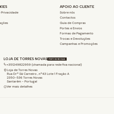
KIES
APOIO AO CLIENTE
 Privacidade
Sobre nós
Contactos
ações
Guia de Compras
Portes e Envios
Formas de Pagamento
Trocas e Devoluções
Campanhas e Promoções
LOJA DE TORRES NOVAS
PONTO DE RECOLHA
+351249822959 (chamada para rede fixa nacional)
Loja de Torres Novas
Rua Drº Sá Carneiro , nº43 Lote 1 Fração A
2350-536 Torres Novas
Santarém - Portugal
Ver mais detalhes