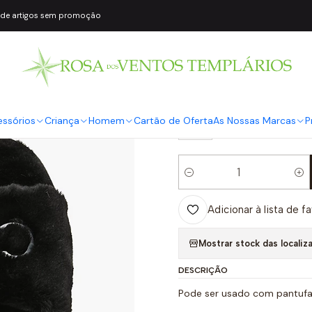
 de artigos sem promoção
|
Chinelos em Pe
COR2
Preto
TAMANHO
essórios
Criança
Homem
Cartão de Oferta
As Nossas Marcas
P
39
Quantidade
Adicionar à lista de f
Mostrar stock das localiz
DESCRIÇÃO
Pode ser usado com pantufa 