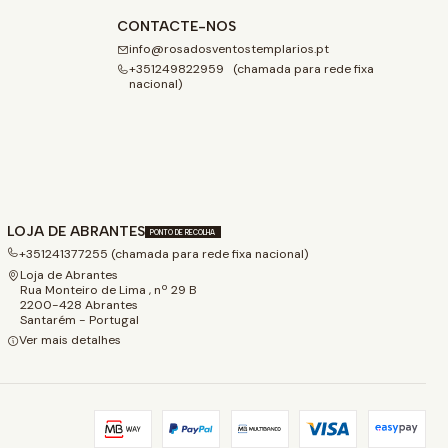
CONTACTE-NOS
info@rosadosventostemplarios.pt
+351249822959 (chamada para rede fixa
nacional)
LOJA DE ABRANTES
PONTO DE RECOLHA
+351241377255 (chamada para rede fixa nacional)
Loja de Abrantes
Rua Monteiro de Lima , nº 29 B
2200-428 Abrantes
Santarém - Portugal
Ver mais detalhes