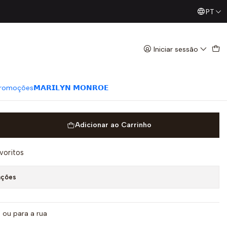
PT
Já conhece os nossos Diretos? Todas as Segundas / Quart
lo Fur - Calvin Klein
Iniciar sessão
romoções
𝗠𝗔𝗥𝗜𝗟𝗬𝗡 𝗠𝗢𝗡𝗥𝗢𝗘
Adicionar ao Carrinho
avoritos
ações
ou para a rua