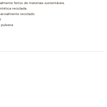
almente feitos de materiais sustentáveis.
intética reciclada
 parcialmente reciclado
l
 pulseira