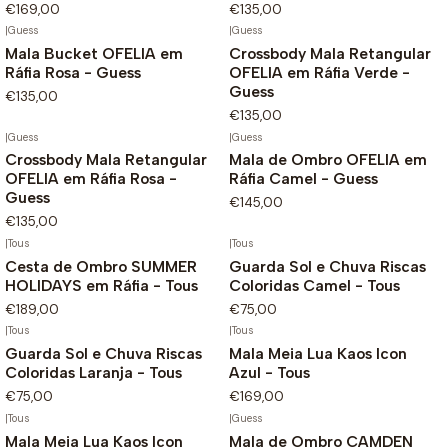
€169,00
€135,00
|
Guess
|
Guess
Mala Bucket OFELIA em
Crossbody Mala Retangular
Ráfia Rosa - Guess
OFELIA em Ráfia Verde -
Guess
€135,00
€135,00
|
Guess
|
Guess
Crossbody Mala Retangular
Mala de Ombro OFELIA em
OFELIA em Ráfia Rosa -
Ráfia Camel - Guess
Guess
€145,00
€135,00
|
Tous
|
Tous
Não Disponível
Cesta de Ombro SUMMER
Guarda Sol e Chuva Riscas
HOLIDAYS em Ráfia - Tous
Coloridas Camel - Tous
€189,00
€75,00
|
Tous
|
Tous
Guarda Sol e Chuva Riscas
Mala Meia Lua Kaos Icon
Coloridas Laranja - Tous
Azul - Tous
€75,00
€169,00
|
Tous
|
Guess
Mala Meia Lua Kaos Icon
Mala de Ombro CAMDEN