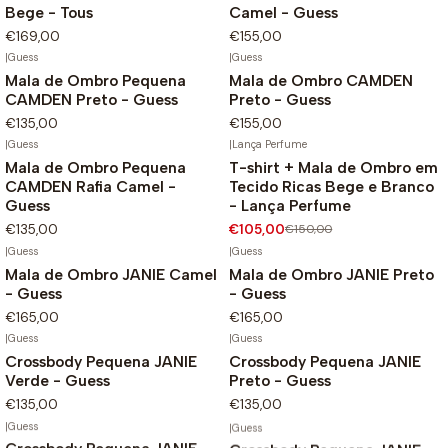
Bege - Tous
Camel - Guess
€169,00
€155,00
|
Guess
|
Guess
Não Disponível
Mala de Ombro Pequena
Mala de Ombro CAMDEN
CAMDEN Preto - Guess
Preto - Guess
€135,00
€155,00
|
Guess
|
Lança Perfume
Mala de Ombro Pequena
T-shirt + Mala de Ombro em
-30%
CAMDEN Rafia Camel -
Tecido Ricas Bege e Branco
Guess
- Lança Perfume
€135,00
€105,00
€150,00
|
Guess
|
Guess
Mala de Ombro JANIE Camel
Mala de Ombro JANIE Preto
- Guess
- Guess
€165,00
€165,00
|
Guess
|
Guess
Crossbody Pequena JANIE
Crossbody Pequena JANIE
Verde - Guess
Preto - Guess
€135,00
€135,00
|
Guess
|
Guess