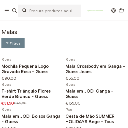
OFERTA DE PORTES DE ENVIO em compras para Portugal superiores a
80€ de artigos sem promoção
Malas
Filtros
|
Guess
|
Guess
Mochila Pequena Logo
Mala Crossbody em Ganga -
Gravado Rosa - Guess
Guess Jeans
€90,00
€55,00
|
Guess
|
Guess
T-shirt Triângulo Flores
Mala em JODI Ganga -
-30%
Verde Branco - Guess
Guess
€31,50
€45,00
€155,00
|
Guess
|
Tous
Mala em JODI Bolsos Ganga
Cesta de Mão SUMMER
- Guess
HOLIDAYS Bege - Tous