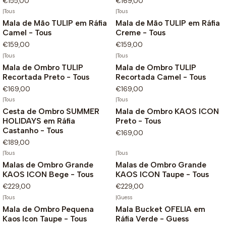
€155,00
€169,00
|
Tous
|
Tous
Mala de Mão TULIP em Ráfia
Mala de Mão TULIP em Ráfia
Camel - Tous
Creme - Tous
€159,00
€159,00
|
Tous
|
Tous
Mala de Ombro TULIP
Mala de Ombro TULIP
Recortada Preto - Tous
Recortada Camel - Tous
€169,00
€169,00
|
Tous
|
Tous
Não Disponível
Cesta de Ombro SUMMER
Mala de Ombro KAOS ICON
HOLIDAYS em Ráfia
Preto - Tous
Castanho - Tous
€169,00
€189,00
|
Tous
|
Tous
Malas de Ombro Grande
Malas de Ombro Grande
KAOS ICON Bege - Tous
KAOS ICON Taupe - Tous
€229,00
€229,00
|
Tous
|
Guess
Mala de Ombro Pequena
Mala Bucket OFELIA em
Kaos Icon Taupe - Tous
Ráfia Verde - Guess