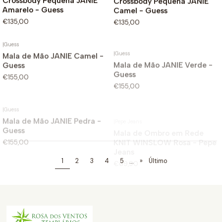
Crossbody Pequena JANIE
Crossbody Pequena JANIE
Amarelo - Guess
Camel - Guess
€135,00
€135,00
|
Guess
|
Guess
Mala de Mão JANIE Camel -
Mala de Mão JANIE Verde -
Guess
Guess
€155,00
€155,00
|
Guess
|
Pepe Jeans
Mala de Mão JANIE Pedra -
Mala de Ombro em Rede
Guess
KNIT WINSLOW Rosa - Pepe
Jeans
€155,00
€69,90
...
1
2
3
4
5
»
Último