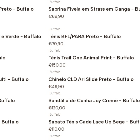
|
Buffalo
reto - Buffalo
Sabrina Fivela em Strass em Ganga - Bu
€69,90
|
Buffalo
 e Verde - Buffalo
Ténis BFL/PARA Preto - Buffalo
€79,90
|
Buffalo
alo
Ténis Trail One Animal Print - Buffalo
€150,00
|
Buffalo
lti - Buffalo
Chinelo CLD Ari Slide Preto - Buffalo
€49,90
|
Buffalo
Buffalo
Sandália de Cunha Joy Creme - Buffalo
€120,00
|
Buffalo
 Buffalo
Sapato Ténis Cade Lace Up Bege - Buff
€110,00
|
Buffalo