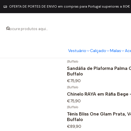
OFERTA DE PORTES DE ENVIO em compras para Portugal superiores a 80€
Buffalo
|
Buffalo
Sandália de Salto Lilly Spark
Buffalo
Vestuário
Calçado
Malas
Ac
€69,90
|
Buffalo
Sandália de Plaforma Palma C
Buffalo
€75,90
|
Buffalo
Chinelo RAYA em Ráfia Bege -
€75,90
|
Buffalo
Ténis Bliss One Glam Prata, V
Buffalo
€89,90