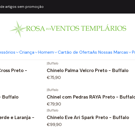
 de artigos sem promoção
|
Buffalo
 Strass Dourado -
Sandália de Salto Lilly Spark Strass Pra
Buffalo
essórios
Criança
Homem
Cartão de Oferta
As Nossas Marcas
P
€69,90
|
Buffalo
ross Preto -
Chinelo Palma Velcro Preto - Buffalo
€75,90
|
Buffalo
 Buffalo
Chinel com Pedras RAYA Preto - Buffal
€79,90
|
Buffalo
erde e Laranja -
Chinelo Eve Ari Spark Preto - Buffalo
€99,90