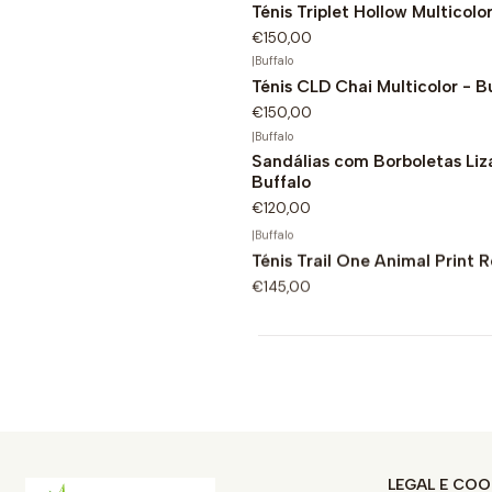
Ténis Triplet Hollow Multicolo
€150,00
|
Buffalo
Ténis CLD Chai Multicolor - B
€150,00
|
Buffalo
Sandálias com Borboletas Liz
Buffalo
€120,00
|
Buffalo
Ténis Trail One Animal Print R
€145,00
LEGAL E COO