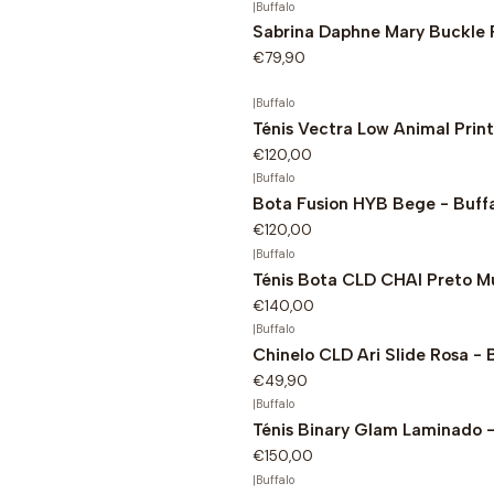
|
Buffalo
Sabrina Daphne Mary Buckle P
€79,90
|
Buffalo
Ténis Vectra Low Animal Print
€120,00
|
Buffalo
Bota Fusion HYB Bege - Buff
€120,00
|
Buffalo
Ténis Bota CLD CHAI Preto Mu
€140,00
|
Buffalo
Chinelo CLD Ari Slide Rosa - 
€49,90
|
Buffalo
Ténis Binary Glam Laminado -
€150,00
|
Buffalo