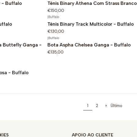
r - Buffalo
Ténis Binary Athena Com Strass Branco 
€150,00
|
Buffalo
uffalo
Ténis Binary Track Multicolor - Buffalo
€130,00
|
Buffalo
a Buttefly Ganga -
Bota Aspha Chelsea Ganga - Buffalo
€135,00
osa - Buffalo
1
2
»
Último
KIES
APOIO AO CLIENTE