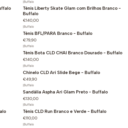
|
Buffalo
ffalo
Ténis Liberty Skate Glam com Brilhos Branco -
Buffalo
€140,00
|
Buffalo
Ténis BFL/PARA Branco - Buffalo
€79,90
|
Buffalo
Ténis Bota CLD CHAI Branco Dourado - Buffalo
€140,00
|
Buffalo
Chinelo CLD Ari Slide Bege - Buffalo
€49,90
|
Buffalo
Sandália Aspha Ari Glam Preto - Buffalo
€130,00
|
Buffalo
alo
Ténis CLD Run Branco e Verde - Buffalo
€110,00
|
Buffalo