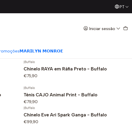
PT
Já conhece os nossos Diretos? Todas as Segundas / Quart
Iniciar sessão
|
Buffalo
ta -
Chinelo Lennox Cross Bege - Buffalo
€75,90
romoções
𝗠𝗔𝗥𝗜𝗟𝗬𝗡 𝗠𝗢𝗡𝗥𝗢𝗘
|
Buffalo
Chinelo RAYA em Ráfia Preto - Buffalo
€75,90
|
Buffalo
o
Ténis CAJO Animal Print - Buffalo
€79,90
|
Buffalo
Chinelo Eve Ari Spark Ganga - Buffalo
€99,90