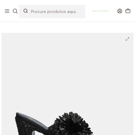
OFERTA DE PORTES DE ENVIO em compras para Portugal superiores a
80€ de artigos sem promoção