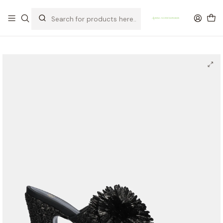
OFERTA DE PORTES DE ENVIO em compras para Portugal superiores a
80€ de artigos sem promoção