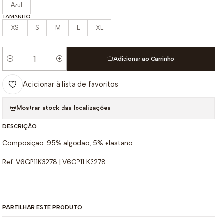
Azul
TAMANHO
XS
S
M
L
XL
Adicionar ao Carrinho
Quantidade
Adicionar à lista de favoritos
Mostrar stock das localizações
DESCRIÇÃO
Composição: 95% algodão, 5% elastano
Ref: V6GP11K3278 | V6GP11 K3278
PARTILHAR ESTE PRODUTO