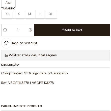
Azul
TAMANHO
XS
S
M
L
XL
Add to Cart
Quantity
Add to Wishlist
Mostrar stock das localizações
DESCRIÇÃO
Composição: 95% algodão, 5% elastano
Ref: V6GP11K3278 | V6GP11 K3278
PARTILHAR ESTE PRODUTO