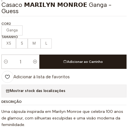
|
Casaco 𝗠𝗔𝗥𝗜𝗟𝗬𝗡 𝗠𝗢𝗡𝗥𝗢𝗘 Ganga -
Guess
COR2
Ganga
TAMANHO
XS
S
M
L
Adicionar ao Carrinho
Quantidade
Adicionar à lista de favoritos
Mostrar stock das localizações
DESCRIÇÃO
Uma cápsula inspirada em Marilyn Monroe que celebra 100 anos
de glamour, com silhuetas esculpidas e uma visão moderna da
feminilidade.