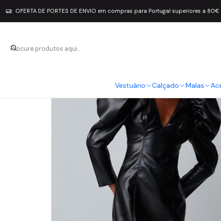
OFERTA DE PORTES DE ENVIO em compras para Portugal superiores a 80€
Vestuário
Calçado
Malas
Ac