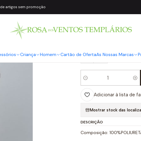
 de artigos sem promoção
|
Vestido Ecopel
COR2
Preto
TAMANHO
essórios
Criança
Homem
Cartão de Oferta
As Nossas Marcas
P
S
M
Quantidade
Adicionar à lista de f
Mostrar stock das localiz
DESCRIÇÃO
Composição: 100%POLIURE