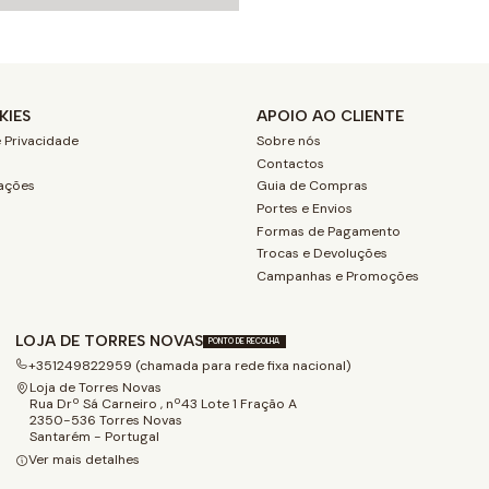
KIES
APOIO AO CLIENTE
 Privacidade
Sobre nós
Contactos
ações
Guia de Compras
Portes e Envios
Formas de Pagamento
Trocas e Devoluções
Campanhas e Promoções
LOJA DE TORRES NOVAS
PONTO DE RECOLHA
+351249822959 (chamada para rede fixa nacional)
Loja de Torres Novas
Rua Drº Sá Carneiro , nº43 Lote 1 Fração A
2350-536 Torres Novas
Santarém - Portugal
Ver mais detalhes