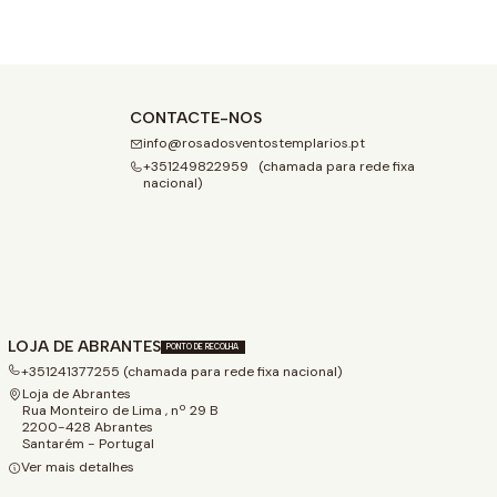
CONTACTE-NOS
info@rosadosventostemplarios.pt
+351249822959 (chamada para rede fixa
nacional)
LOJA DE ABRANTES
PONTO DE RECOLHA
+351241377255 (chamada para rede fixa nacional)
Loja de Abrantes
Rua Monteiro de Lima , nº 29 B
2200-428 Abrantes
Santarém - Portugal
Ver mais detalhes