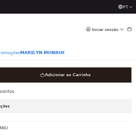
PT
Já conhece os nossos Diretos? Todas as Segundas / Quart
e Preto - Lança Perfume
Iniciar sessão
romoções
𝗠𝗔𝗥𝗜𝗟𝗬𝗡 𝗠𝗢𝗡𝗥𝗢𝗘
Adicionar ao Carrinho
avoritos
ações
TANO