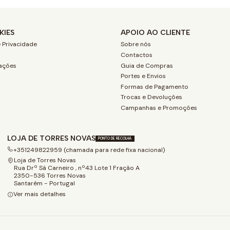
KIES
APOIO AO CLIENTE
 Privacidade
Sobre nós
Contactos
ações
Guia de Compras
Portes e Envios
Formas de Pagamento
Trocas e Devoluções
Campanhas e Promoções
LOJA DE TORRES NOVAS
PONTO DE RECOLHA
+351249822959 (chamada para rede fixa nacional)
Loja de Torres Novas
Rua Drº Sá Carneiro , nº43 Lote 1 Fração A
2350-536 Torres Novas
Santarém - Portugal
Ver mais detalhes