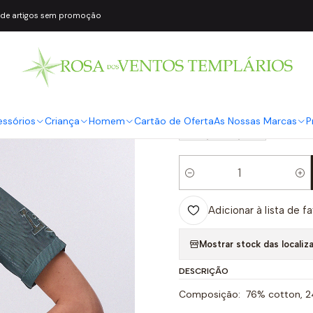
 de artigos sem promoção
|
Vestido de Ma
COR2
Verde
TAMANHO
essórios
Criança
Homem
Cartão de Oferta
As Nossas Marcas
P
S
M
L
Quantidade
Adicionar à lista de f
Mostrar stock das localiz
DESCRIÇÃO
Composição: 76% cotton, 24