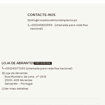
CONTACTE-NOS
info@rosadosventostemplarios.pt
+351249822959 (chamada para rede fixa
nacional)
LOJA DE ABRANTES
PONTO DE RECOLHA
+351241377255 (chamada para rede fixa nacional)
Loja de Abrantes
Rua Monteiro de Lima , nº 29 B
2200-428 Abrantes
Santarém - Portugal
Ver mais detalhes