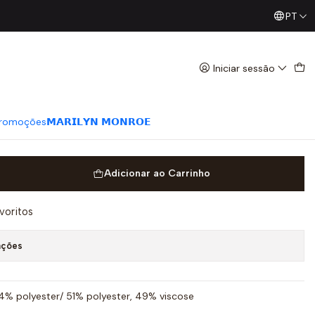
PT
Já conhece os nossos Diretos? Todas as Segundas / Quart
nga Curta Verde - LIU JO
Iniciar sessão
romoções
𝗠𝗔𝗥𝗜𝗟𝗬𝗡 𝗠𝗢𝗡𝗥𝗢𝗘
Adicionar ao Carrinho
avoritos
ações
% polyester/ 51% polyester, 49% viscose