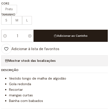
COR2
Preto
TAMANHO
S
M
L
Adicionar ao Carrinho
Quantidade
Adicionar à lista de favoritos
Mostrar stock das localizações
DESCRIÇÃO
Vestido longo de malha de algodão
Gola redonda
Recortar
mangas curtas
Bainha com babados