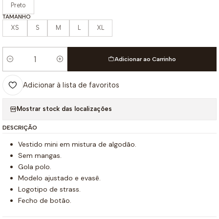
Preto
TAMANHO
XS
S
M
L
XL
Adicionar ao Carrinho
Quantidade
Adicionar à lista de favoritos
Mostrar stock das localizações
DESCRIÇÃO
Vestido mini em mistura de algodão.
Sem mangas.
Gola polo.
Modelo ajustado e evasê.
Logotipo de strass.
Fecho de botão.