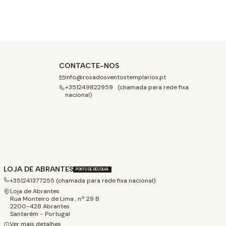
CONTACTE-NOS
info@rosadosventostemplarios.pt
+351249822959 (chamada para rede fixa
nacional)
LOJA DE ABRANTES
PONTO DE RECOLHA
+351241377255 (chamada para rede fixa nacional)
Loja de Abrantes
Rua Monteiro de Lima , nº 29 B
2200-428 Abrantes
Santarém - Portugal
Ver mais detalhes