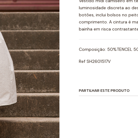
Vestido midi camiseiro em te
luminosidade discreta ao de
botões, inclui bolsos no pei
comprimento. A cintura é ma
bainha em risca contrastant
Composição: 50%TENCEL 
Ref SH2601517V
PARTILHAR ESTE PRODUTO