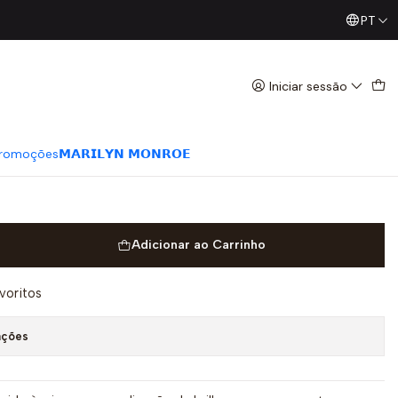
PT
Já conhece os nossos Diretos? Todas as Segundas / Quart
do Riscas e Brilhos Branco e
O
Iniciar sessão
romoções
𝗠𝗔𝗥𝗜𝗟𝗬𝗡 𝗠𝗢𝗡𝗥𝗢𝗘
Adicionar ao Carrinho
avoritos
ações