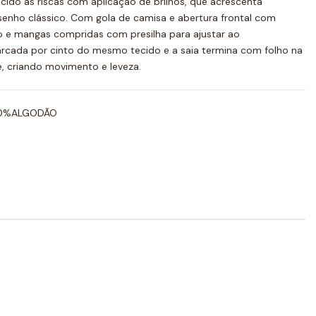
cido às riscas com aplicação de brilhos, que acrescenta
senho clássico. Com gola de camisa e abertura frontal com
to e mangas compridas com presilha para ajustar ao
rcada por cinto do mesmo tecido e a saia termina com folho na
e, criando movimento e leveza.
50%ALGODÃO