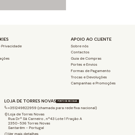
KIES
APOIO AO CLIENTE
 Privacidade
Sobre nós
Contactos
ações
Guia de Compras
Portes e Envios
Formas de Pagamento
Trocas e Devoluções
Campanhas e Promoções
LOJA DE TORRES NOVAS
PONTO DE RECOLHA
+351249822959 (chamada para rede fixa nacional)
Loja de Torres Novas
Rua Drº Sá Carneiro , nº43 Lote 1 Fração A
2350-536 Torres Novas
Santarém - Portugal
Ver mais detalhes