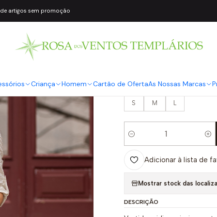
 de artigos sem promoção
|
Vestido Compri
Azul - SAHOC
COR2
Branco
essórios
Criança
Homem
Cartão de Oferta
As Nossas Marcas
P
TAMANHO
S
M
L
Quantidade
Adicionar à lista de f
Mostrar stock das localiz
DESCRIÇÃO