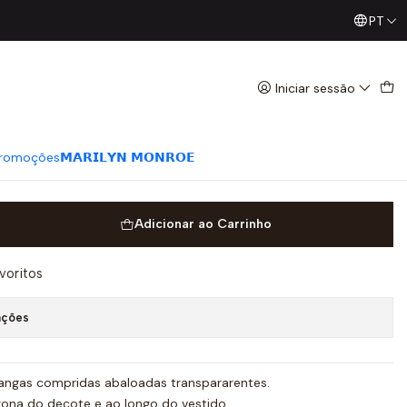
PT
Já conhece os nossos Diretos? Todas as Segundas / Quart
ido floral - SAHOCO
Iniciar sessão
romoções
𝗠𝗔𝗥𝗜𝗟𝗬𝗡 𝗠𝗢𝗡𝗥𝗢𝗘
Adicionar ao Carrinho
avoritos
ações
angas compridas abaloadas transpararentes.
zona do decote e ao longo do vestido.