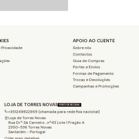
KIES
APOIO AO CLIENTE
 Privacidade
Sobre nós
Contactos
ações
Guia de Compras
Portes e Envios
Formas de Pagamento
Trocas e Devoluções
Campanhas e Promoções
LOJA DE TORRES NOVAS
PONTO DE RECOLHA
+351249822959 (chamada para rede fixa nacional)
Loja de Torres Novas
Rua Drº Sá Carneiro , nº43 Lote 1 Fração A
2350-536 Torres Novas
Santarém - Portugal
Ver mais detalhes