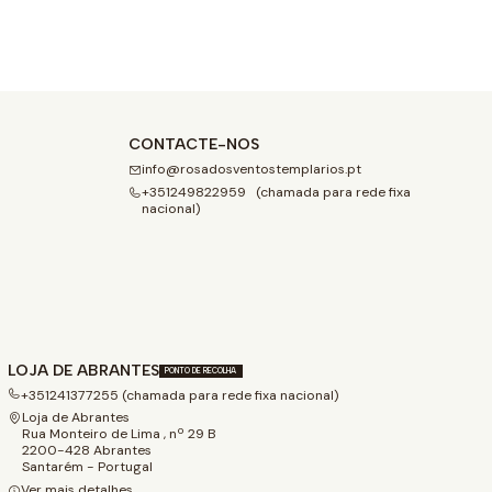
CONTACTE-NOS
info@rosadosventostemplarios.pt
+351249822959 (chamada para rede fixa
nacional)
LOJA DE ABRANTES
PONTO DE RECOLHA
+351241377255 (chamada para rede fixa nacional)
Loja de Abrantes
Rua Monteiro de Lima , nº 29 B
2200-428 Abrantes
Santarém - Portugal
Ver mais detalhes