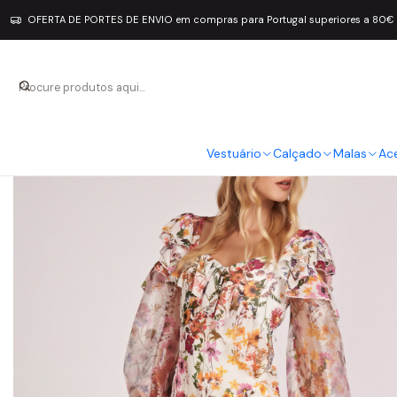
OFERTA DE PORTES DE ENVIO em compras para Portugal superiores a 80€
Vestuário
Calçado
Malas
Ac