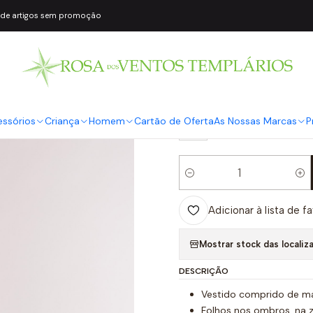
 de artigos sem promoção
|
Vestido compr
COR2
Multicolor
TAMANHO
essórios
Criança
Homem
Cartão de Oferta
As Nossas Marcas
P
S
Quantidade
Adicionar à lista de f
Mostrar stock das localiz
DESCRIÇÃO
Vestido comprido de m
Folhos nos ombros, na 