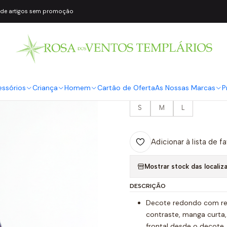
 de artigos sem promoção
|
Túnica WAVE A
SAHOCO
COR2
Azul
essórios
Criança
Homem
Cartão de Oferta
As Nossas Marcas
P
TAMANHO
S
M
L
Adicionar à lista de f
Mostrar stock das localiz
DESCRIÇÃO
Decote redondo com r
contraste, manga curta,
frontal desde o decote