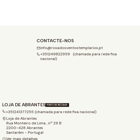
CONTACTE-NOS
info@rosadosventostemplarios.pt
+351249822959 (chamada para rede fixa
nacional)
LOJA DE ABRANTES
PONTO DE RECOLHA
+351241377255 (chamada para rede fixa nacional)
Loja de Abrantes
Rua Monteiro de Lima , nº 29 B
2200-428 Abrantes
Santarém - Portugal
Ver mais detalhes