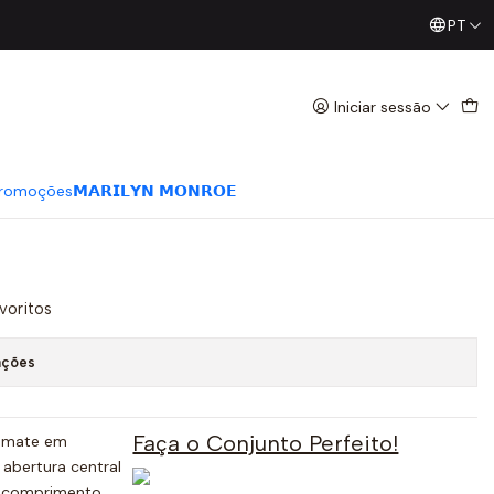
PT
Já conhece os nossos Diretos? Todas as Segundas / Quart
zul Vermelho e Branco -
Iniciar sessão
romoções
𝗠𝗔𝗥𝗜𝗟𝗬𝗡 𝗠𝗢𝗡𝗥𝗢𝗘
avoritos
ações
Faça o Conjunto Perfeito!
emate em
 abertura central
, comprimento