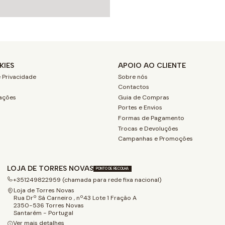
KIES
APOIO AO CLIENTE
 Privacidade
Sobre nós
Contactos
ações
Guia de Compras
Portes e Envios
Formas de Pagamento
Trocas e Devoluções
Campanhas e Promoções
LOJA DE TORRES NOVAS
PONTO DE RECOLHA
+351249822959 (chamada para rede fixa nacional)
Loja de Torres Novas
Rua Drº Sá Carneiro , nº43 Lote 1 Fração A
2350-536 Torres Novas
Santarém - Portugal
Ver mais detalhes