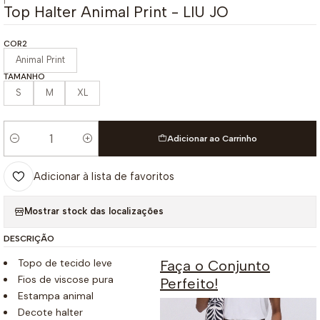
|
Top Halter Animal Print - LIU JO
COR2
Animal Print
TAMANHO
S
M
XL
Adicionar ao Carrinho
Quantidade
Adicionar à lista de favoritos
Mostrar stock das localizações
DESCRIÇÃO
Topo de tecido leve
Faça o Conjunto
Fios de viscose pura
Perfeito!
Estampa animal
Decote halter