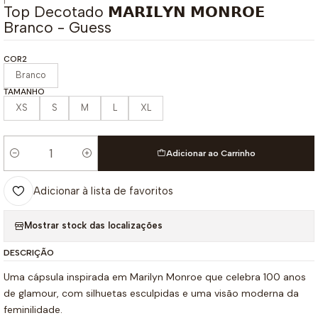
|
Top Decotado 𝗠𝗔𝗥𝗜𝗟𝗬𝗡 𝗠𝗢𝗡𝗥𝗢𝗘
Branco - Guess
COR2
Branco
TAMANHO
XS
S
M
L
XL
Adicionar ao Carrinho
Quantidade
Adicionar à lista de favoritos
Mostrar stock das localizações
DESCRIÇÃO
Uma cápsula inspirada em Marilyn Monroe que celebra 100 anos
de glamour, com silhuetas esculpidas e uma visão moderna da
feminilidade.