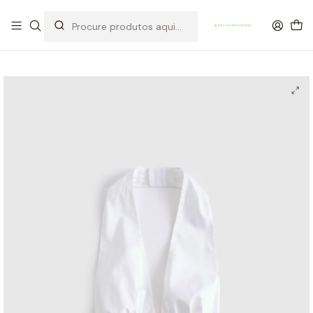
OFERTA DE PORTES DE ENVIO em compras para Portugal superiores a
80€ de artigos sem promoção