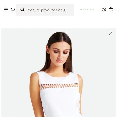
OFERTA DE PORTES DE ENVIO em compras para Portugal superiores a
80€ de artigos sem promoção