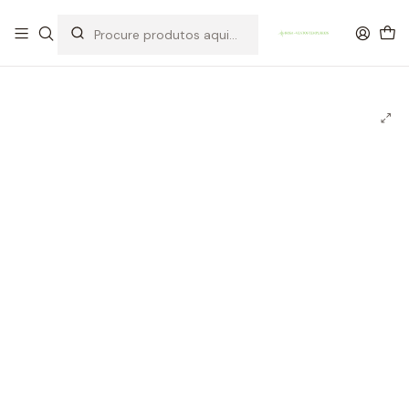
OFERTA DE PORTES DE ENVIO em compras para Portugal superiores a
80€ de artigos sem promoção