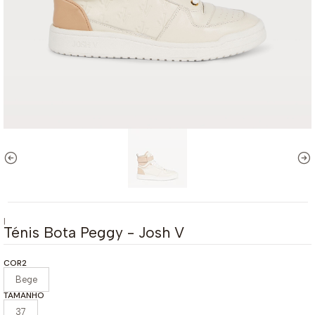
|
Ténis Bota Peggy - Josh V
COR2
Bege
TAMANHO
37