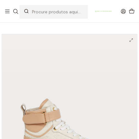
OFERTA DE PORTES DE ENVIO em compras para Portugal superiores a
80€ de artigos sem promoção