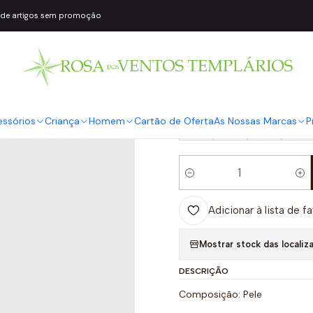
 de artigos sem promoção
|
Ténis MARGOT 
COR2
Bege
TAMANHO
essórios
Criança
Homem
Cartão de Oferta
As Nossas Marcas
P
36
37
38
39
Quantidade
Adicionar à lista de f
Mostrar stock das localiz
DESCRIÇÃO
Composição: Pele