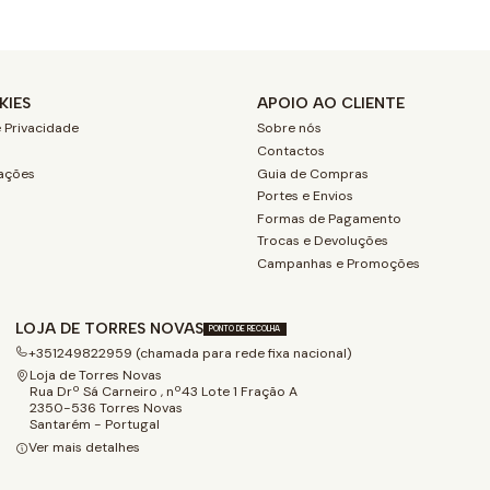
KIES
APOIO AO CLIENTE
 Privacidade
Sobre nós
Contactos
ações
Guia de Compras
Portes e Envios
Formas de Pagamento
Trocas e Devoluções
Campanhas e Promoções
LOJA DE TORRES NOVAS
PONTO DE RECOLHA
+351249822959 (chamada para rede fixa nacional)
Loja de Torres Novas
Rua Drº Sá Carneiro , nº43 Lote 1 Fração A
2350-536 Torres Novas
Santarém - Portugal
Ver mais detalhes