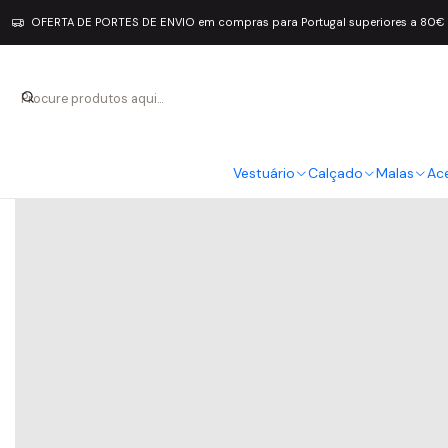
OFERTA DE PORTES DE ENVIO em compras para Portugal superiores a 80€
Vestuário
Calçado
Malas
Ac