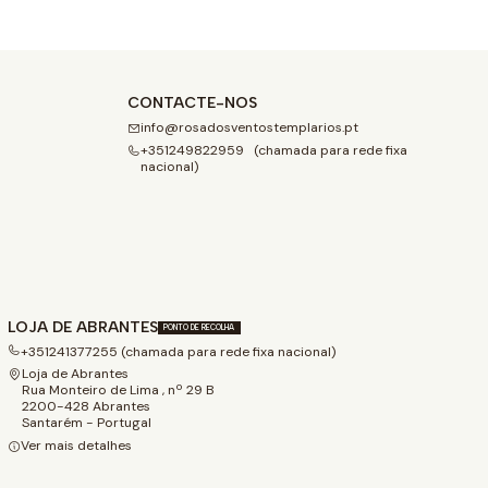
CONTACTE-NOS
info@rosadosventostemplarios.pt
+351249822959 (chamada para rede fixa
nacional)
LOJA DE ABRANTES
PONTO DE RECOLHA
+351241377255 (chamada para rede fixa nacional)
Loja de Abrantes
Rua Monteiro de Lima , nº 29 B
2200-428 Abrantes
Santarém - Portugal
Ver mais detalhes