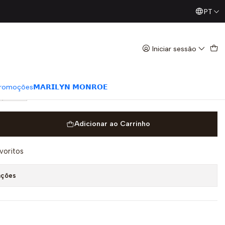
PT
Já conhece os nossos Diretos? Todas as Segundas / Quart
Bege e Dourado - Valentino
Iniciar sessão
romoções
𝗠𝗔𝗥𝗜𝗟𝗬𝗡 𝗠𝗢𝗡𝗥𝗢𝗘
40
Adicionar ao Carrinho
avoritos
ações