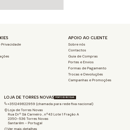
KIES
APOIO AO CLIENTE
 Privacidade
Sobre nós
Contactos
ações
Guia de Compras
Portes e Envios
Formas de Pagamento
Trocas e Devoluções
Campanhas e Promoções
LOJA DE TORRES NOVAS
PONTO DE RECOLHA
+351249822959 (chamada para rede fixa nacional)
Loja de Torres Novas
Rua Drº Sá Carneiro , nº43 Lote 1 Fração A
2350-536 Torres Novas
Santarém - Portugal
Ver mais detalhes