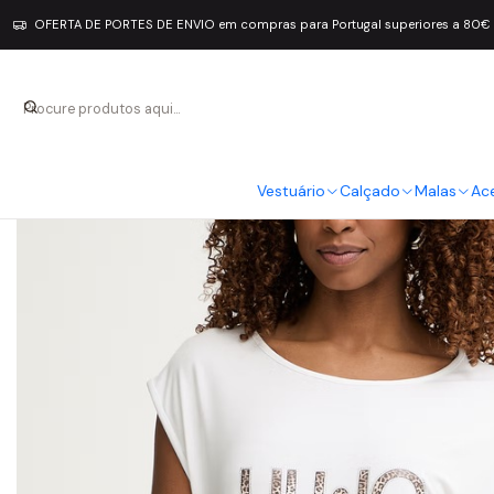
OFERTA DE PORTES DE ENVIO em compras para Portugal superiores a 80€
Vestuário
Calçado
Malas
Ac