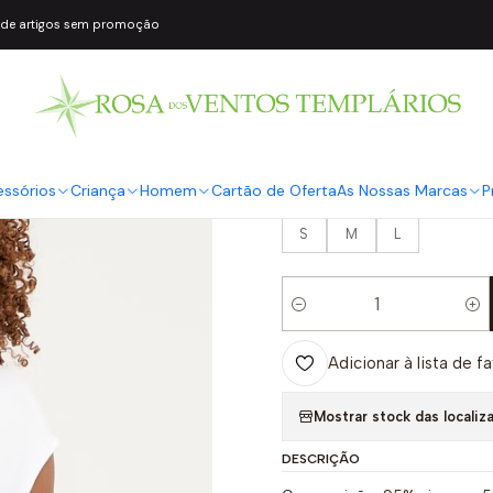
 de artigos sem promoção
|
T-shirt Lycra L
JO
COR2
Branco
essórios
Criança
Homem
Cartão de Oferta
As Nossas Marcas
P
TAMANHO
S
M
L
Quantidade
Adicionar à lista de f
Mostrar stock das localiz
DESCRIÇÃO