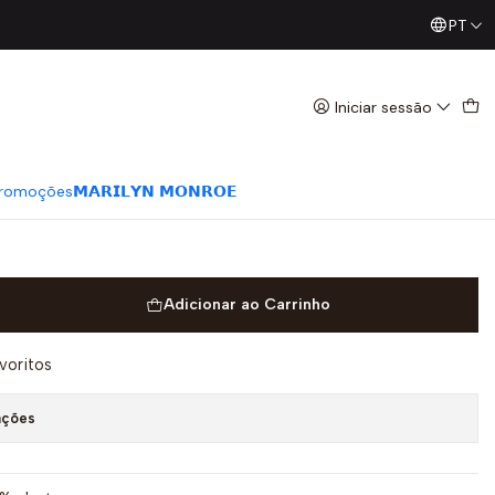
PT
Já conhece os nossos Diretos? Todas as Segundas / Quart
ettring Animal Print Branco - LIU
Iniciar sessão
romoções
𝗠𝗔𝗥𝗜𝗟𝗬𝗡 𝗠𝗢𝗡𝗥𝗢𝗘
Adicionar ao Carrinho
avoritos
ações