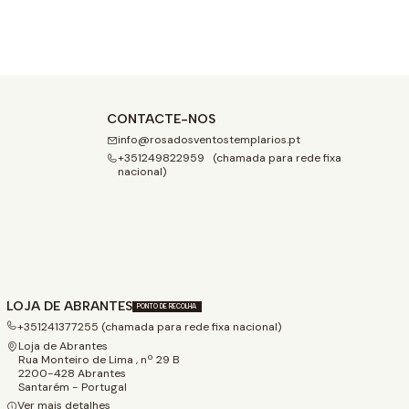
CONTACTE-NOS
info@rosadosventostemplarios.pt
+351249822959 (chamada para rede fixa
nacional)
LOJA DE ABRANTES
PONTO DE RECOLHA
+351241377255 (chamada para rede fixa nacional)
Loja de Abrantes
Rua Monteiro de Lima , nº 29 B
2200-428 Abrantes
Santarém - Portugal
Ver mais detalhes