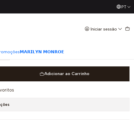
PT
Já conhece os nossos Diretos? Todas as Segundas / Quart
ral - Guess
Iniciar sessão
romoções
𝗠𝗔𝗥𝗜𝗟𝗬𝗡 𝗠𝗢𝗡𝗥𝗢𝗘
XL
Adicionar ao Carrinho
avoritos
ações