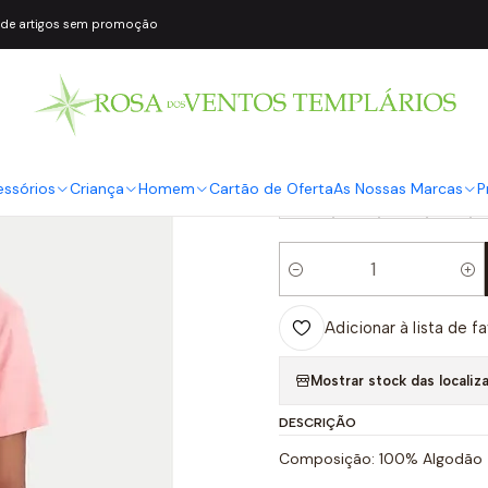
 de artigos sem promoção
|
T-shirt EVA Co
COR2
Rosa
TAMANHO
essórios
Criança
Homem
Cartão de Oferta
As Nossas Marcas
P
XS
S
M
L
Quantidade
Adicionar à lista de f
Mostrar stock das localiz
DESCRIÇÃO
Composição: 100% Algodão