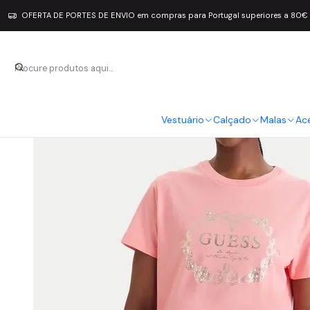
OFERTA DE PORTES DE ENVIO em compras para Portugal superiores a 80€
Vestuário
Calçado
Malas
Ac