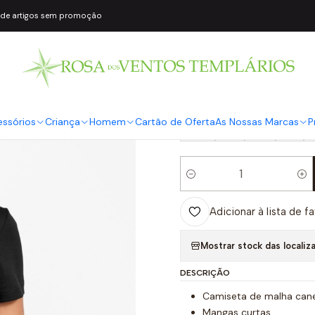
 de artigos sem promoção
|
T-shirt ARABE
COR2
Preto
TAMANHO
essórios
Criança
Homem
Cartão de Oferta
As Nossas Marcas
P
XS
S
M
L
Quantidade
Adicionar à lista de f
Mostrar stock das localiz
DESCRIÇÃO
Camiseta de malha cane
Mangas curtas.