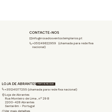
CONTACTE-NOS
info@rosadosventostemplarios.pt
+351249822959 (chamada para rede fixa
nacional)
LOJA DE ABRANTES
PONTO DE RECOLHA
+351241377255 (chamada para rede fixa nacional)
Loja de Abrantes
Rua Monteiro de Lima , nº 29 B
2200-428 Abrantes
Santarém - Portugal
Ver mais detalhes