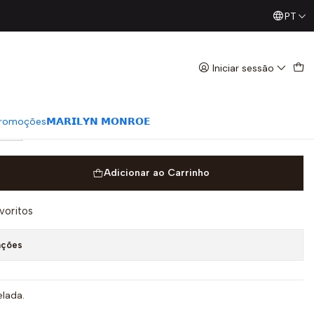
PT
Já conhece os nossos Diretos? Todas as Segundas / Quart
LLA Preto - Guess
Iniciar sessão
romoções
𝗠𝗔𝗥𝗜𝗟𝗬𝗡 𝗠𝗢𝗡𝗥𝗢𝗘
XL
Adicionar ao Carrinho
avoritos
ações
lada.