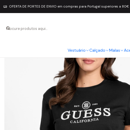
OFERTA DE PORTES DE ENVIO em compras para Portugal superiores a 80€
Vestuário
Calçado
Malas
Ac