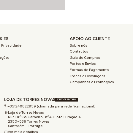
KIES
APOIO AO CLIENTE
 Privacidade
Sobre nós
Contactos
ações
Guia de Compras
Portes e Envios
Formas de Pagamento
Trocas e Devoluções
Campanhas e Promoções
LOJA DE TORRES NOVAS
PONTO DE RECOLHA
+351249822959 (chamada para rede fixa nacional)
Loja de Torres Novas
Rua Drº Sá Carneiro , nº43 Lote 1 Fração A
2350-536 Torres Novas
Santarém - Portugal
Ver mais detalhes