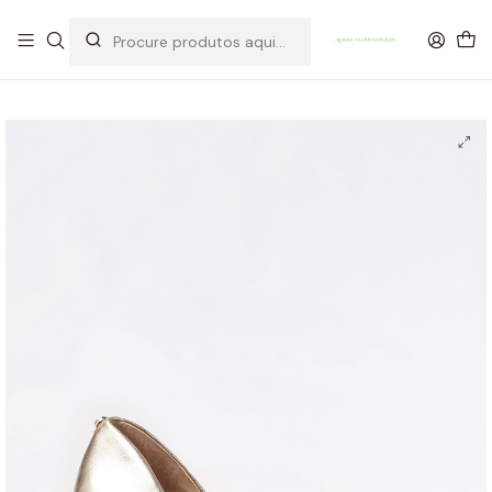
OFERTA DE PORTES DE ENVIO em compras para Portugal superiores a
80€ de artigos sem promoção