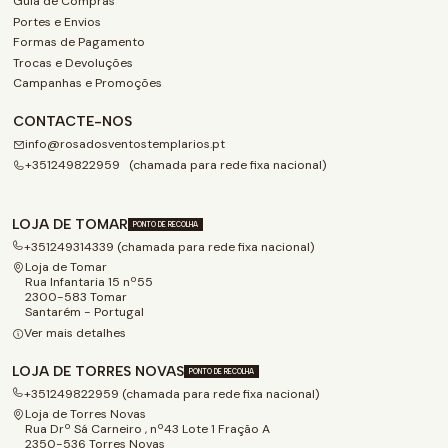
Guia de Compras
Portes e Envios
Formas de Pagamento
Trocas e Devoluções
Campanhas e Promoções
CONTACTE-NOS
info@rosadosventostemplarios.pt
+351249822959 (chamada para rede fixa nacional)
LOJA DE TOMAR
PONTO DE RECOLHA
+351249314339 (chamada para rede fixa nacional)
Loja de Tomar
Rua Infantaria 15 nº55
2300-583 Tomar
Santarém - Portugal
Ver mais detalhes
LOJA DE TORRES NOVAS
PONTO DE RECOLHA
+351249822959 (chamada para rede fixa nacional)
Loja de Torres Novas
Rua Drº Sá Carneiro , nº43 Lote 1 Fração A
2350-536 Torres Novas