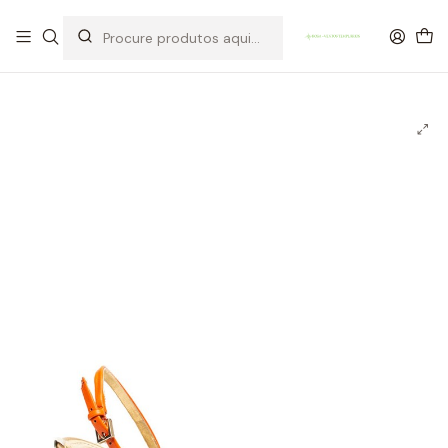
OFERTA DE PORTES DE ENVIO em compras para Portugal superiores a
80€ de artigos sem promoção