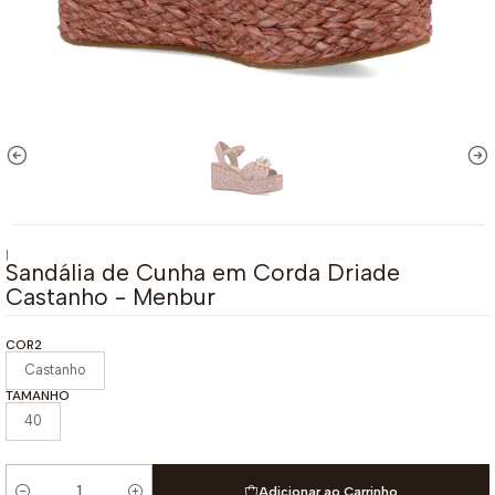
|
Sandália de Cunha em Corda Driade
Castanho - Menbur
COR2
Castanho
TAMANHO
40
Adicionar ao Carrinho