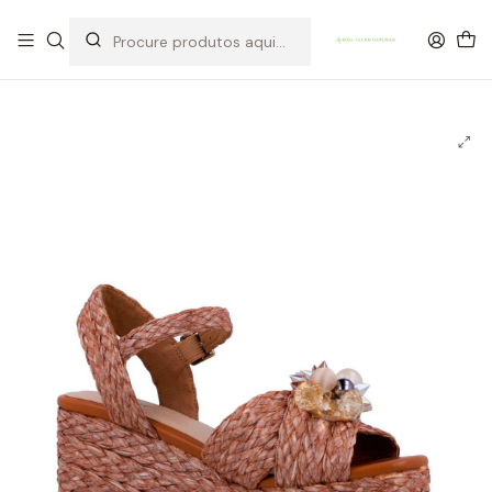
OFERTA DE PORTES DE ENVIO em compras para Portugal superiores a
80€ de artigos sem promoção