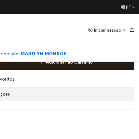
PT
Já conhece os nossos Diretos? Todas as Segundas / Quart
as - Guess
Iniciar sessão
romoções
𝗠𝗔𝗥𝗜𝗟𝗬𝗡 𝗠𝗢𝗡𝗥𝗢𝗘
Adicionar ao Carrinho
avoritos
ações