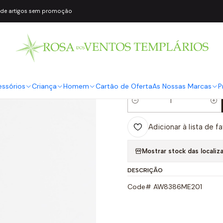
 de artigos sem promoção
|
Pulseira Pérol
COR2
Preto
Dourado
essórios
Criança
Homem
Cartão de Oferta
As Nossas Marcas
P
Quantidade
Adicionar à lista de f
Mostrar stock das localiz
DESCRIÇÃO
Code# AW8386ME201