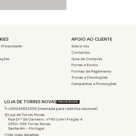
KIES
APOIO AO CLIENTE
 Privacidade
Sobre nós
Contactos
ações
Guia de Compras
Portes e Envios
Formas de Pagamento
Trocas e Devoluções
Campanhas e Promoções
LOJA DE TORRES NOVAS
PONTO DE RECOLHA
+351249822959 (chamada para rede fixa nacional)
Loja de Torres Novas
Rua Drº Sá Carneiro , nº43 Lote 1 Fração A
2350-536 Torres Novas
Santarém - Portugal
Ver mais detalhes