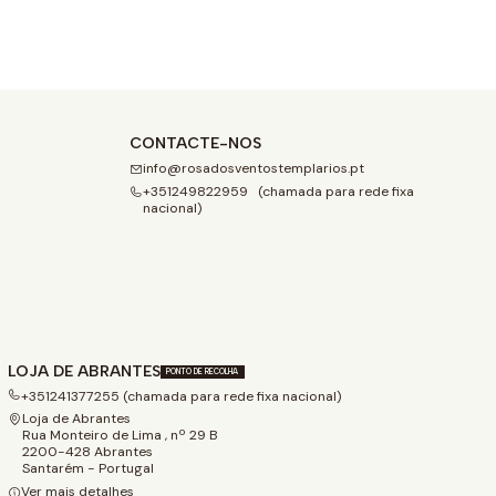
CONTACTE-NOS
info@rosadosventostemplarios.pt
+351249822959 (chamada para rede fixa
nacional)
LOJA DE ABRANTES
PONTO DE RECOLHA
+351241377255 (chamada para rede fixa nacional)
Loja de Abrantes
Rua Monteiro de Lima , nº 29 B
2200-428 Abrantes
Santarém - Portugal
Ver mais detalhes