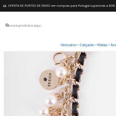
OFERTA DE PORTES DE ENVIO em compras para Portugal superiores a 80€
Vestuário
Calçado
Malas
Ac