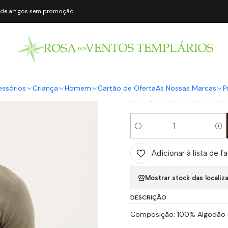
 de artigos sem promoção
|
Polo de Homem
COR2
Verde
TAMANHO
essórios
Criança
Homem
Cartão de Oferta
As Nossas Marcas
P
S
M
L
XL
Quantidade
Adicionar à lista de f
Mostrar stock das localiz
DESCRIÇÃO
Composição: 100% Algodão