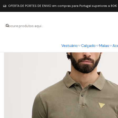
OFERTA DE PORTES DE ENVIO em compras para Portugal superiores a 80€
Vestuário
Calçado
Malas
Ac