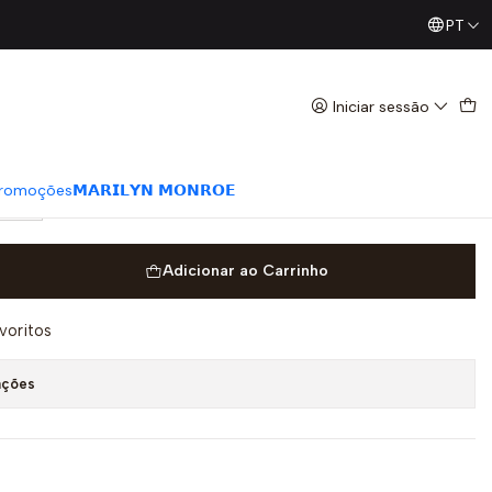
PT
Já conhece os nossos Diretos? Todas as Segundas / Quart
 Básico Verde - Guess
Iniciar sessão
romoções
𝗠𝗔𝗥𝗜𝗟𝗬𝗡 𝗠𝗢𝗡𝗥𝗢𝗘
XXL
Adicionar ao Carrinho
avoritos
ações