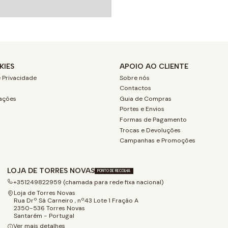
KIES
APOIO AO CLIENTE
 Privacidade
Sobre nós
Contactos
ações
Guia de Compras
Portes e Envios
Formas de Pagamento
Trocas e Devoluções
Campanhas e Promoções
LOJA DE TORRES NOVAS
PONTO DE RECOLHA
+351249822959 (chamada para rede fixa nacional)
Loja de Torres Novas
Rua Drº Sá Carneiro , nº43 Lote 1 Fração A
2350-536 Torres Novas
Santarém - Portugal
Ver mais detalhes