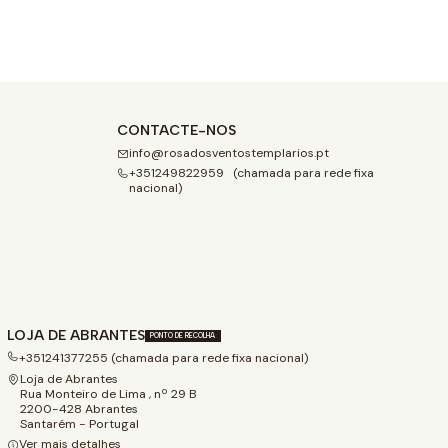
CONTACTE-NOS
info@rosadosventostemplarios.pt
+351249822959 (chamada para rede fixa
nacional)
LOJA DE ABRANTES
PONTO DE RECOLHA
+351241377255 (chamada para rede fixa nacional)
Loja de Abrantes
Rua Monteiro de Lima , nº 29 B
2200-428 Abrantes
Santarém - Portugal
Ver mais detalhes