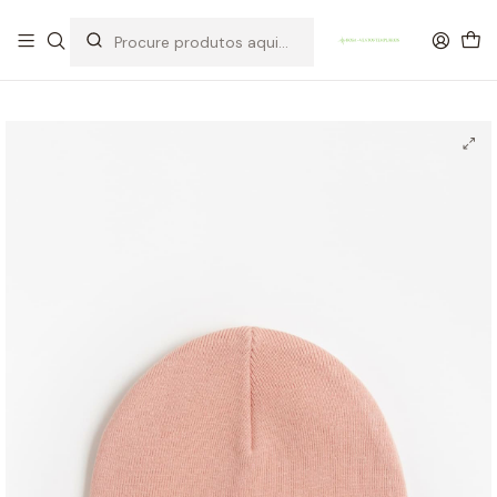
OFERTA DE PORTES DE ENVIO em compras para Portugal superiores a
80€ de artigos sem promoção