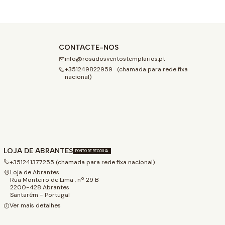
CONTACTE-NOS
info@rosadosventostemplarios.pt
+351249822959 (chamada para rede fixa
nacional)
LOJA DE ABRANTES
PONTO DE RECOLHA
+351241377255 (chamada para rede fixa nacional)
Loja de Abrantes
Rua Monteiro de Lima , nº 29 B
2200-428 Abrantes
Santarém - Portugal
Ver mais detalhes