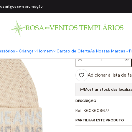
 de artigos sem promoção
|
Gorro Bege Log
COR2
Bege
essórios
Criança
Homem
Cartão de Oferta
As Nossas Marcas
P
Quantidade
Adicionar à lista de f
Mostrar stock das localiz
DESCRIÇÃO
Ref: K60K608677
PARTILHAR ESTE PRODUTO