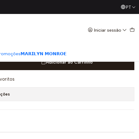
PT
Já conhece os nossos Diretos? Todas as Segundas / Quart
o - Calvin Klein
Iniciar sessão
romoções
𝗠𝗔𝗥𝗜𝗟𝗬𝗡 𝗠𝗢𝗡𝗥𝗢𝗘
Adicionar ao Carrinho
avoritos
ações