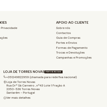
KIES
APOIO AO CLIENTE
 Privacidade
Sobre nós
Contactos
ações
Guia de Compras
Portes e Envios
Formas de Pagamento
Trocas e Devoluções
Campanhas e Promoções
LOJA DE TORRES NOVAS
PONTO DE RECOLHA
+351249822959 (chamada para rede fixa nacional)
Loja de Torres Novas
Rua Drº Sá Carneiro , nº43 Lote 1 Fração A
2350-536 Torres Novas
Santarém - Portugal
Ver mais detalhes