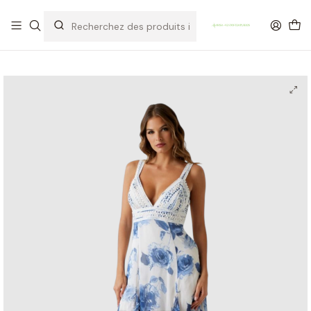
OFERTA DE PORTES DE ENVIO em compras para Portugal superiores a
80€ de artigos sem promoção