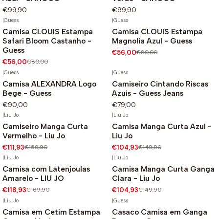
€99,90
€99,90
|
Guess
|
Guess
Camisa CLOUIS Estampa
Camisa CLOUIS Estampa
-30%
-30%
Safari Bloom Castanho -
Magnolia Azul - Guess
Guess
€56,00
€80,00
€56,00
€80,00
|
Guess
|
Guess
Camisa ALEXANDRA Logo
Camiseiro Cintando Riscas
Bege - Guess
Azuis - Guess Jeans
€90,00
€79,00
|
Liu Jo
|
Liu Jo
Camiseiro Manga Curta
Camisa Manga Curta Azul -
-30%
-30%
Vermelho - Liu Jo
Liu Jo
€111,93
€159,90
€104,93
€149,90
|
Liu Jo
|
Liu Jo
Camisa com Latenjoulas
Camisa Manga Curta Ganga
-30%
-30%
Amarelo - LIU JO
Clara - Liu Jo
€118,93
€169,90
€104,93
€149,90
|
Liu Jo
|
Guess
Camisa em Cetim Estampa
Casaco Camisa em Ganga
-30%
-30%