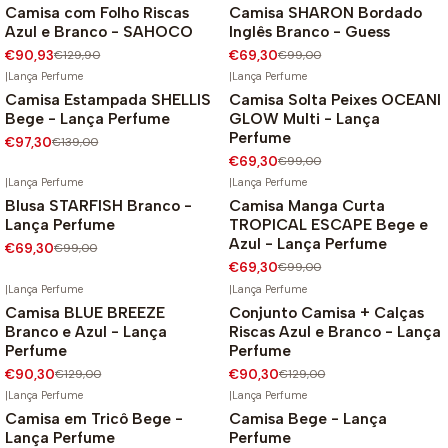
Camisa com Folho Riscas
Camisa SHARON Bordado
-30%
-30%
Azul e Branco - SAHOCO
Inglês Branco - Guess
€90,93
€129,90
€69,30
€99,00
|
Lança Perfume
|
Lança Perfume
Camisa Estampada SHELLIS
Camisa Solta Peixes OCEANI
-30%
-30%
Bege - Lança Perfume
GLOW Multi - Lança
Perfume
€97,30
€139,00
€69,30
€99,00
|
Lança Perfume
|
Lança Perfume
Blusa STARFISH Branco -
Camisa Manga Curta
-30%
-30%
Lança Perfume
TROPICAL ESCAPE Bege e
Azul - Lança Perfume
€69,30
€99,00
€69,30
€99,00
|
Lança Perfume
|
Lança Perfume
Camisa BLUE BREEZE
Conjunto Camisa + Calças
-30%
-30%
Branco e Azul - Lança
Riscas Azul e Branco - Lança
Perfume
Perfume
€90,30
€129,00
€90,30
€129,00
|
Lança Perfume
|
Lança Perfume
Camisa em Tricô Bege -
Camisa Bege - Lança
-30%
-30%
Lança Perfume
Perfume