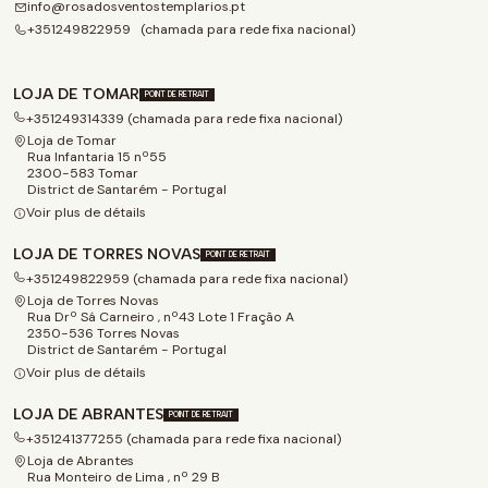
info@rosadosventostemplarios.pt
+351249822959 (chamada para rede fixa nacional)
LOJA DE TOMAR
POINT DE RETRAIT
+351249314339 (chamada para rede fixa nacional)
Loja de Tomar
Rua Infantaria 15 nº55
2300-583 Tomar
District de Santarém - Portugal
Voir plus de détails
LOJA DE TORRES NOVAS
POINT DE RETRAIT
+351249822959 (chamada para rede fixa nacional)
Loja de Torres Novas
Rua Drº Sá Carneiro , nº43 Lote 1 Fração A
2350-536 Torres Novas
District de Santarém - Portugal
Voir plus de détails
LOJA DE ABRANTES
POINT DE RETRAIT
+351241377255 (chamada para rede fixa nacional)
Loja de Abrantes
Rua Monteiro de Lima , nº 29 B