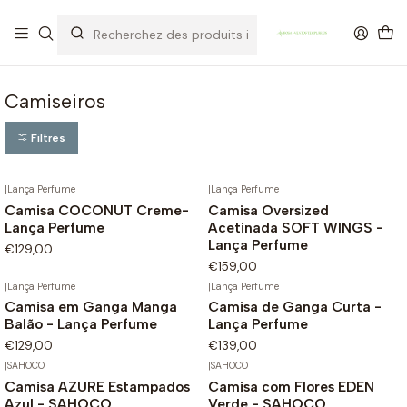
OFERTA DE PORTES DE ENVIO em compras para Portugal superiores a
80€ de artigos sem promoção
Camiseiros
Filtres
|
Lança Perfume
|
Lança Perfume
Novo
Camisa COCONUT Creme-
Camisa Oversized
Lança Perfume
Acetinada SOFT WINGS -
Lança Perfume
€129,00
€159,00
|
Lança Perfume
|
Lança Perfume
Camisa em Ganga Manga
Camisa de Ganga Curta -
Balão - Lança Perfume
Lança Perfume
€129,00
€139,00
|
SAHOCO
|
SAHOCO
Camisa AZURE Estampados
Camisa com Flores EDEN
Azul - SAHOCO
Verde - SAHOCO