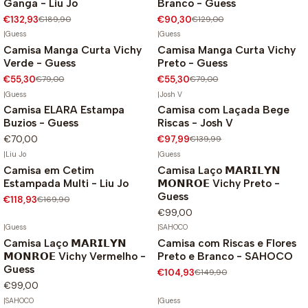
Ganga - Liu Jo
Branco - Guess
€132,93
€189,90
€90,30
€129,00
|
Guess
|
Guess
Camisa Manga Curta Vichy
Camisa Manga Curta Vichy
-30%
-30%
Verde - Guess
Preto - Guess
€55,30
€79,00
€55,30
€79,00
|
Guess
|
Josh V
Camisa ELARA Estampa
Camisa com Laçada Bege
-30%
Buzios - Guess
Riscas - Josh V
€70,00
€97,99
€139,99
|
Liu Jo
|
Guess
Camisa em Cetim
Camisa Laço 𝗠𝗔𝗥𝗜𝗟𝗬𝗡
-30%
Estampada Multi - Liu Jo
𝗠𝗢𝗡𝗥𝗢𝗘 Vichy Preto -
Guess
€118,93
€169,90
€99,00
|
Guess
|
SAHOCO
Camisa Laço 𝗠𝗔𝗥𝗜𝗟𝗬𝗡
Camisa com Riscas e Flores
-30%
𝗠𝗢𝗡𝗥𝗢𝗘 Vichy Vermelho -
Preto e Branco - SAHOCO
Guess
€104,93
€149,90
€99,00
|
SAHOCO
|
Guess