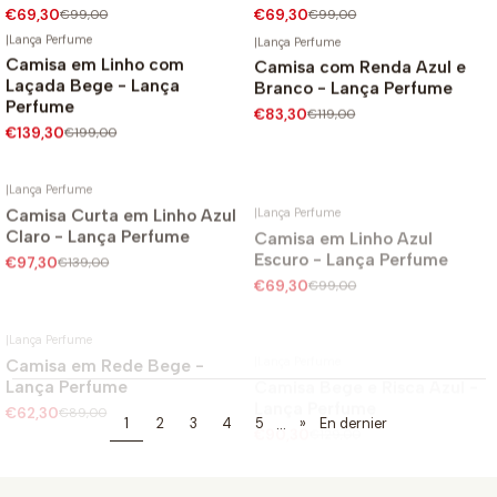
€69,30
€99,00
€69,30
€99,00
|
Lança Perfume
|
Lança Perfume
Camisa em Linho com
Camisa com Renda Azul e
-30%
-30%
Laçada Bege - Lança
Branco - Lança Perfume
Perfume
€83,30
€119,00
€139,30
€199,00
|
Lança Perfume
|
Lança Perfume
Camisa Curta em Linho Azul
Camisa em Linho Azul
-30%
-30%
Claro - Lança Perfume
Escuro - Lança Perfume
€97,30
€139,00
€69,30
€99,00
|
Lança Perfume
|
Lança Perfume
Camisa em Rede Bege -
-30%
Camisa Bege e Risca Azul -
-30%
Lança Perfume
Lança Perfume
€62,30
€89,00
€90,30
€129,00
...
1
2
3
4
5
»
En dernier