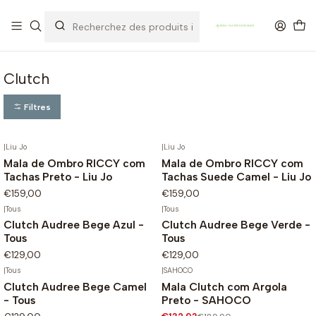
OFERTA DE PORTES DE ENVIO em compras para Portugal superiores a
80€ de artigos sem promoção
Clutch
Filtres
|
Liu Jo
|
Liu Jo
Mala de Ombro RICCY com
Mala de Ombro RICCY com
Tachas Preto - Liu Jo
Tachas Suede Camel - Liu Jo
€159,00
€159,00
|
Tous
|
Tous
Clutch Audree Bege Azul -
Clutch Audree Bege Verde -
Tous
Tous
€129,00
€129,00
|
Tous
|
SAHOCO
Clutch Audree Bege Camel
Mala Clutch com Argola
-30%
- Tous
Preto - SAHOCO
Não Disponível