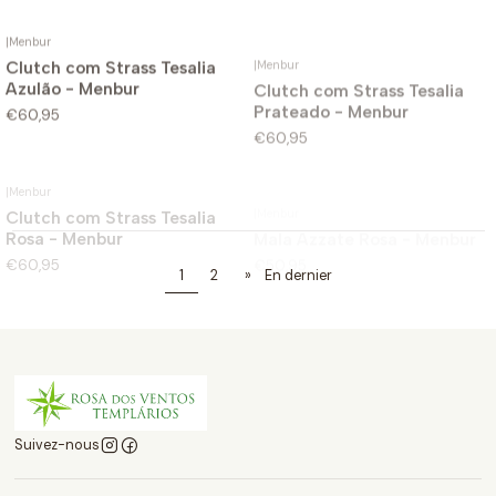
|
Menbur
|
Menbur
Clutch com Strass Tesalia
Clutch com Strass Tesalia
Azulão - Menbur
Prateado - Menbur
€60,95
€60,95
|
Menbur
|
Menbur
Clutch com Strass Tesalia
Mala Azzate Rosa - Menbur
Rosa - Menbur
€50,95
€60,95
1
2
»
En dernier
Suivez-nous