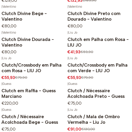
€129,00
€132,93
€189,90
|
Valentino
|
Valentino
Clutch Divine Bege -
Clutch Divine Preto com
Valentino
Dourado - Valentino
€80,00
€80,00
|
Valentino
|
Liu Jo
Clutch Divine Dourada -
Clutch em Palha com Rosa -
-30%
Valentino
LIU JO
Não Disponível
€80,00
€41,93
€59,90
|
Liu Jo
|
Liu Jo
Clutch/Crossbody em Palha
Clutch/Crossbody em Palha
-30%
-30%
com Rosa - LIU JO
com Verde - LIU JO
€55,93
€79,90
€55,93
€79,90
|
Guess
|
Guess
Clutch em Raffia - Guess
Clutch / Nécessaire
Marciano
Acolchoada Preto - Guess
€220,00
€75,00
|
Guess
|
Liu Jo
Clutch / Nécessaire
Clutch / Mala de Ombro
-30%
Acolchoada Bege - Guess
Vermelha - Liu Jo
Não Disponível
€75,00
€91,00
€130,00