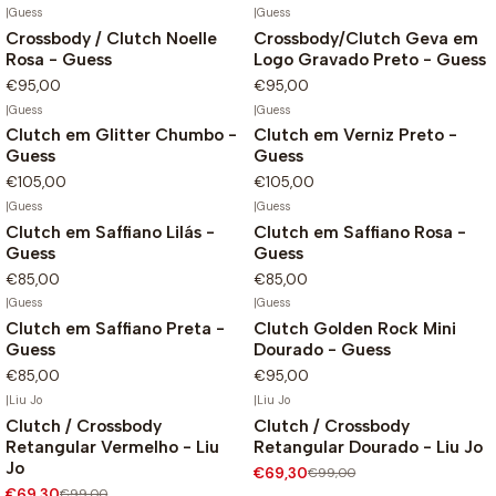
|
Guess
|
Guess
Crossbody / Clutch Noelle
Crossbody/Clutch Geva em
Rosa - Guess
Logo Gravado Preto - Guess
€95,00
€95,00
|
Guess
|
Guess
Clutch em Glitter Chumbo -
Clutch em Verniz Preto -
Guess
Guess
€105,00
€105,00
|
Guess
|
Guess
Clutch em Saffiano Lilás -
Clutch em Saffiano Rosa -
Guess
Guess
€85,00
€85,00
|
Guess
|
Guess
Clutch em Saffiano Preta -
Clutch Golden Rock Mini
Guess
Dourado - Guess
€85,00
€95,00
|
Liu Jo
|
Liu Jo
Clutch / Crossbody
Clutch / Crossbody
-30%
-30%
Retangular Vermelho - Liu
Retangular Dourado - Liu Jo
Jo
€69,30
€99,00
€69,30
€99,00