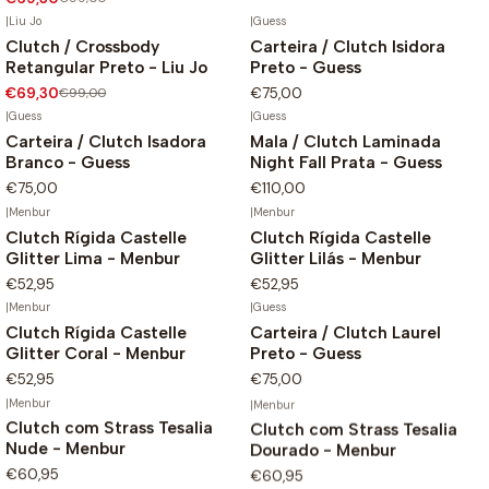
|
Liu Jo
|
Guess
Clutch / Crossbody
Carteira / Clutch Isidora
-30%
Retangular Preto - Liu Jo
Preto - Guess
€69,30
€99,00
€75,00
|
Guess
|
Guess
Carteira / Clutch Isadora
Mala / Clutch Laminada
Branco - Guess
Night Fall Prata - Guess
€75,00
€110,00
|
Menbur
|
Menbur
Clutch Rígida Castelle
Clutch Rígida Castelle
Glitter Lima - Menbur
Glitter Lilás - Menbur
€52,95
€52,95
|
Menbur
|
Guess
Clutch Rígida Castelle
Carteira / Clutch Laurel
Glitter Coral - Menbur
Preto - Guess
€52,95
€75,00
|
Menbur
|
Menbur
Clutch com Strass Tesalia
Clutch com Strass Tesalia
Nude - Menbur
Dourado - Menbur
€60,95
€60,95