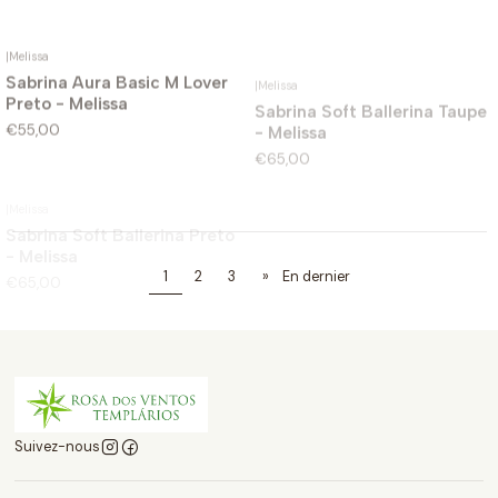
|
Melissa
|
Melissa
Sabrina Aura Basic M Lover
Sabrina Soft Ballerina Taupe
Preto - Melissa
- Melissa
€55,00
€65,00
|
Melissa
|
Josh V
Sabrina Soft Ballerina Preto
Sabrina Della Bege e
- Melissa
Castanho - Josh V
€65,00
€149,99
1
2
3
»
En dernier
Suivez-nous