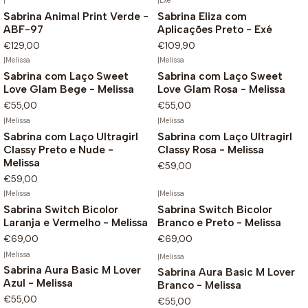
|
|
Exé
Sabrina Animal Print Verde -
Sabrina Eliza com
ABF-97
Aplicações Preto - Exé
€129,00
€109,90
|
Melissa
|
Melissa
Sabrina com Laço Sweet
Sabrina com Laço Sweet
Love Glam Bege - Melissa
Love Glam Rosa - Melissa
€55,00
€55,00
|
Melissa
|
Melissa
Sabrina com Laço Ultragirl
Sabrina com Laço Ultragirl
Classy Preto e Nude -
Classy Rosa - Melissa
Melissa
€59,00
€59,00
|
Melissa
|
Melissa
Sabrina Switch Bicolor
Sabrina Switch Bicolor
Laranja e Vermelho - Melissa
Branco e Preto - Melissa
€69,00
€69,00
|
Melissa
|
Melissa
Sabrina Aura Basic M Lover
Sabrina Aura Basic M Lover
Azul - Melissa
Branco - Melissa
€55,00
€55,00