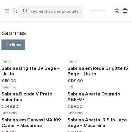
OFERTA DE PORTES DE ENVIO em compras para Portugal superiores a
80€ de artigos sem promoção
Sabrinas
Filtres
|
Liu Jo
|
Liu Jo
Sabrina Brigitte 09 Bege -
Sabrina em Rede Brigitte 15
Liu Jo
Bege - Liu Jo
€119,00
€129,00
|
Valentino
|
EXÉ
Sabrina Bicuda V Preto -
Sabrina Aberta Dourado -
Valentino
ABF-97
€249,90
€99,00
|
Macarena
|
Macarena
Sabrina em Canvas IMA 109
Sabrina Aberta IRIS 16 Laço
Camel - Macarena
Bege - Macarena