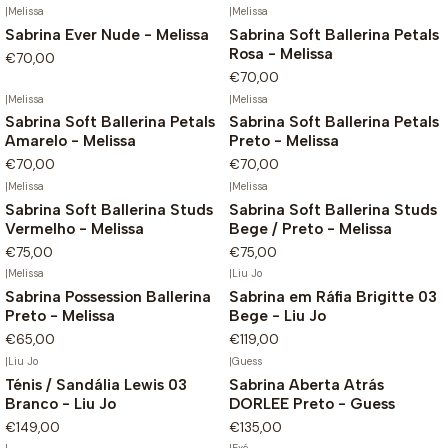
|
Melissa
|
Melissa
Sabrina Ever Nude - Melissa
Sabrina Soft Ballerina Petals
Rosa - Melissa
€70,00
€70,00
|
Melissa
|
Melissa
Sabrina Soft Ballerina Petals
Sabrina Soft Ballerina Petals
Amarelo - Melissa
Preto - Melissa
€70,00
€70,00
|
Melissa
|
Melissa
Sabrina Soft Ballerina Studs
Sabrina Soft Ballerina Studs
Vermelho - Melissa
Bege / Preto - Melissa
€75,00
€75,00
|
Melissa
|
Liu Jo
Sabrina Possession Ballerina
Sabrina em Ráfia Brigitte 03
Preto - Melissa
Bege - Liu Jo
€65,00
€119,00
|
Liu Jo
|
Guess
Ténis / Sandália Lewis 03
Sabrina Aberta Atrás
Branco - Liu Jo
DORLEE Preto - Guess
€149,00
€135,00