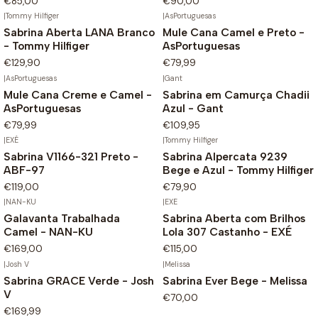
€85,00
€90,00
|
Tommy Hilfiger
|
AsPortuguesas
Sabrina Aberta LANA Branco
Mule Cana Camel e Preto -
- Tommy Hilfiger
AsPortuguesas
€129,90
€79,99
|
AsPortuguesas
|
Gant
Mule Cana Creme e Camel -
Sabrina em Camurça Chadii
AsPortuguesas
Azul - Gant
€79,99
€109,95
|
EXÉ
|
Tommy Hilfiger
Sabrina V1166-321 Preto -
Sabrina Alpercata 9239
ABF-97
Bege e Azul - Tommy Hilfiger
€119,00
€79,90
|
NAN-KU
|
EXÉ
Galavanta Trabalhada
Sabrina Aberta com Brilhos
Camel - NAN-KU
Lola 307 Castanho - EXÉ
€169,00
€115,00
|
Josh V
|
Melissa
Sabrina GRACE Verde - Josh
Sabrina Ever Bege - Melissa
V
€70,00
€169,99