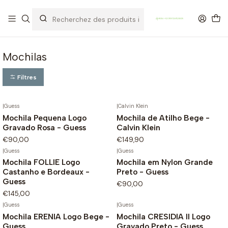
OFERTA DE PORTES DE ENVIO em compras para Portugal superiores a
80€ de artigos sem promoção
Mochilas
Filtres
|
Guess
|
Calvin Klein
Mochila Pequena Logo
Mochila de Atilho Bege -
Gravado Rosa - Guess
Calvin Klein
€90,00
€149,90
|
Guess
|
Guess
Mochila FOLLIE Logo
Mochila em Nylon Grande
Castanho e Bordeaux -
Preto - Guess
Guess
€90,00
€145,00
|
Guess
|
Guess
Mochila ERENIA Logo Bege -
Mochila CRESIDIA II Logo
Guess
Gravado Preto - Guess