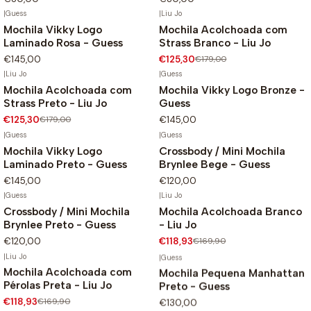
|
Guess
|
Liu Jo
Mochila Vikky Logo
Mochila Acolchoada com
-30%
Laminado Rosa - Guess
Strass Branco - Liu Jo
€145,00
€125,30
€179,00
|
Liu Jo
|
Guess
Mochila Acolchoada com
Mochila Vikky Logo Bronze -
-30%
Strass Preto - Liu Jo
Guess
€125,30
€179,00
€145,00
|
Guess
|
Guess
Mochila Vikky Logo
Crossbody / Mini Mochila
Laminado Preto - Guess
Brynlee Bege - Guess
€145,00
€120,00
|
Guess
|
Liu Jo
Crossbody / Mini Mochila
Mochila Acolchoada Branco
-30%
Brynlee Preto - Guess
- Liu Jo
Não Disponível
€120,00
€118,93
€169,90
|
Liu Jo
|
Guess
Mochila Acolchoada com
Mochila Pequena Manhattan
-30%
Pérolas Preta - Liu Jo
Preto - Guess
€118,93
€169,90
€130,00