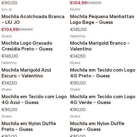
€90,00
€104,99
€149,99
|
Liu Jo
|
Guess
Mochila Acolchoada Branca
Mochila Pequena Manhattan
-30%
- LIU JO
Logo Bege - Guess
€104,99
€149,99
€145,00
|
Guess
|
Valentino
Mochila Logo Gravado
Mochila Marigold Branco -
Cresidia Preto - Guess
Valentino
€145,00
€142,50
|
Valentino
|
Guess
Mochila Marigold Azul
Mochila em Tecido com Logo
Escuro - Valentino
4G Preto - Guess
€142,50
€90,00
|
Guess
|
Guess
Mochila em Tecido com Logo
Mochila em Tecido com Logo
4G Azul - Guess
4G Verde - Guess
€90,00
€90,00
|
Guess
|
Guess
Mochila em Nylon Duffle
Mochila em Nylon Duffle
Preto - Guess
Bege - Guess
€80,00
€80,00