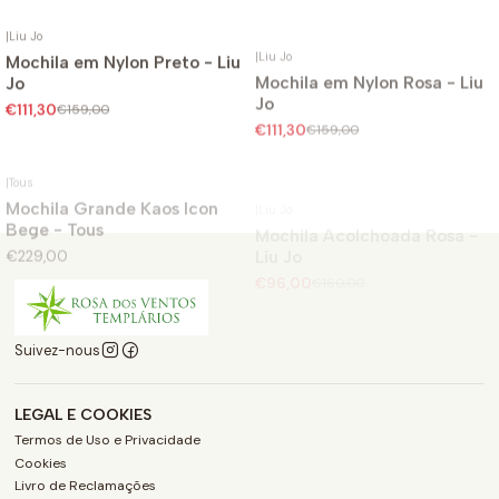
|
Liu Jo
|
Liu Jo
Mochila em Nylon Preto - Liu
Mochila em Nylon Rosa - Liu
-30%
-30%
Jo
Jo
Não Disponível
€111,30
€159,00
€111,30
€159,00
|
Tous
|
Liu Jo
Mochila Grande Kaos Icon
Mochila Acolchoada Rosa -
-40%
Bege - Tous
Liu Jo
€229,00
€96,00
€160,00
Suivez-nous
LEGAL E COOKIES
Termos de Uso e Privacidade
Cookies
Livro de Reclamações