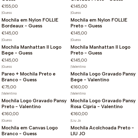
€155,00
€145,00
|
Guess
|
Guess
Mochila em Nylon FOLLIE
Mochila em Nylon FOLLIE
Bordeaux - Guess
Preto - Guess
€145,00
€145,00
|
Guess
|
Guess
Mochila Manhattan II Logo
Mochila Manhattan II Logo
Bege - Guess
Preto - Guess
€145,00
€145,00
|
Guess
|
Valentino
Não Disponível
Pareo + Mochila Preto e
Mochila Logo Gravado Pansy
Branco - Guess
Bege - Valentino
€75,00
€160,00
|
Valentino
|
Valentino
Mochila Logo Gravado Pansy
Mochila Logo Gravado Pansy
Preto - Valentino
Rosa Cipria - Valentino
€160,00
€160,00
|
Guess
|
Liu Jo
Mochila em Canvas Logo
Mochila Acolchoada Preto -
-30%
Branco - Guess
LIU JO