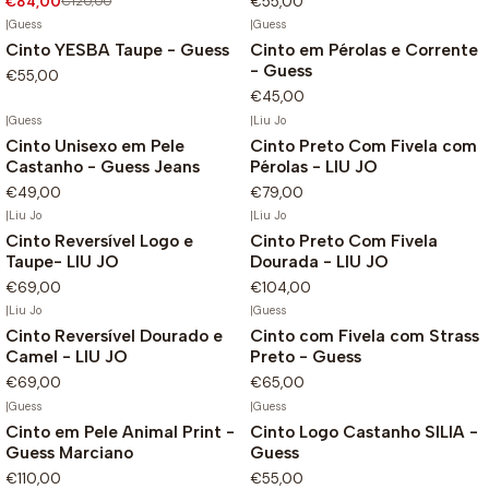
€84,00
€120,00
€55,00
|
Guess
|
Guess
Cinto YESBA Taupe - Guess
Cinto em Pérolas e Corrente
- Guess
€55,00
€45,00
|
Guess
|
Liu Jo
Cinto Unisexo em Pele
Cinto Preto Com Fivela com
Castanho - Guess Jeans
Pérolas - LIU JO
€49,00
€79,00
|
Liu Jo
|
Liu Jo
Cinto Reversível Logo e
Cinto Preto Com Fivela
Taupe- LIU JO
Dourada - LIU JO
€69,00
€104,00
|
Liu Jo
|
Guess
Cinto Reversível Dourado e
Cinto com Fivela com Strass
Camel - LIU JO
Preto - Guess
€69,00
€65,00
|
Guess
|
Guess
Cinto em Pele Animal Print -
Cinto Logo Castanho SILIA -
Guess Marciano
Guess
€110,00
€55,00