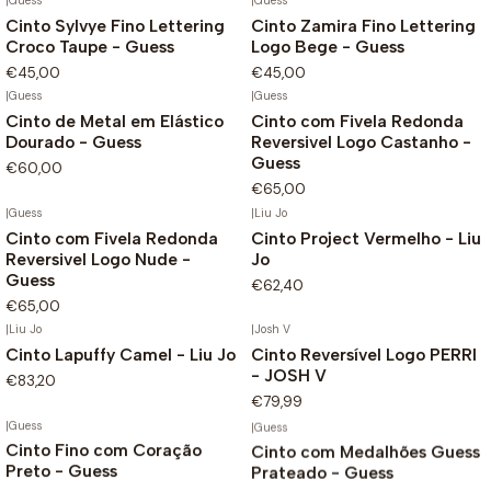
|
Guess
|
Guess
Cinto Sylvye Fino Lettering
Cinto Zamira Fino Lettering
Croco Taupe - Guess
Logo Bege - Guess
€45,00
€45,00
|
Guess
|
Guess
Cinto de Metal em Elástico
Cinto com Fivela Redonda
Dourado - Guess
Reversivel Logo Castanho -
Guess
€60,00
€65,00
|
Guess
|
Liu Jo
Cinto com Fivela Redonda
Cinto Project Vermelho - Liu
Reversivel Logo Nude -
Jo
Guess
€62,40
€65,00
|
Liu Jo
|
Josh V
Cinto Lapuffy Camel - Liu Jo
Cinto Reversível Logo PERRI
- JOSH V
€83,20
€79,99
|
Guess
|
Guess
Cinto Fino com Coração
Cinto com Medalhões Guess
Preto - Guess
Prateado - Guess