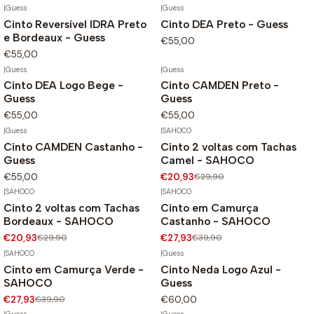
|
Guess
|
Guess
Cinto Reversível IDRA Preto
Cinto DEA Preto - Guess
e Bordeaux - Guess
€55,00
€55,00
|
Guess
|
Guess
Cinto DEA Logo Bege -
Cinto CAMDEN Preto -
Guess
Guess
€55,00
€55,00
|
Guess
|
SAHOCO
Cinto CAMDEN Castanho -
Cinto 2 voltas com Tachas
-30%
Guess
Camel - SAHOCO
€55,00
€20,93
€29,90
|
SAHOCO
|
SAHOCO
Cinto 2 voltas com Tachas
Cinto em Camurça
-30%
-30%
Bordeaux - SAHOCO
Castanho - SAHOCO
€20,93
€29,90
€27,93
€39,90
|
SAHOCO
|
Guess
Cinto em Camurça Verde -
Cinto Neda Logo Azul -
-30%
SAHOCO
Guess
€27,93
€39,90
€60,00