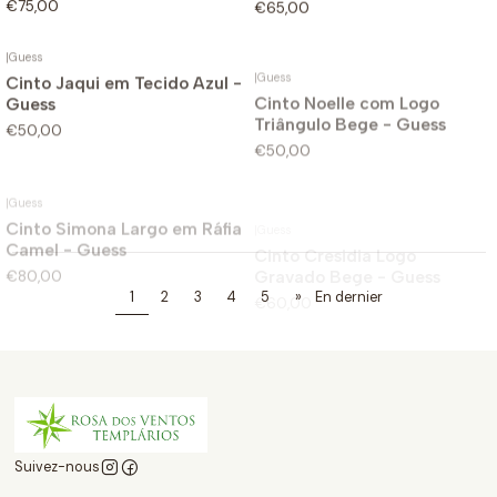
€75,00
€65,00
|
Guess
|
Guess
Cinto Jaqui em Tecido Azul -
Cinto Noelle com Logo
Guess
Triângulo Bege - Guess
€50,00
€50,00
|
Guess
|
Guess
Cinto Simona Largo em Ráfia
Cinto Cresidia Logo
Camel - Guess
Gravado Bege - Guess
€80,00
€60,00
1
2
3
4
5
»
En dernier
Suivez-nous