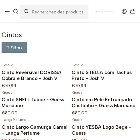
OFERTA DE PORTES DE ENVIO em compras para Portugal superiores a
80€ de artigos sem promoção
Cintos
Filtres
|
Josh V
|
Josh V
Cinto Reversível DORISSA
Cinto STELLA com Tachas
Cobra e Branco - Josh V
Preto - Josh V
€79,99
€79,99
|
Guess
|
Guess
Cinto SHELL Taupe - Guess
Cinto em Pele Entrançado
Marciano
Castanho - Guess Marciano
€80,00
€80,00
|
Lança Perfume
|
Guess
Cinto Largo Camurça Camel
Cinto YESBA Logo Bege -
-30%
- Lança Perfume
Guess