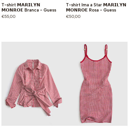
T-shirt 𝗠𝗔𝗥𝗜𝗟𝗬𝗡
T-shirt Ima a Star 𝗠𝗔𝗥𝗜𝗟𝗬𝗡
𝗠𝗢𝗡𝗥𝗢𝗘 Branca - Guess
𝗠𝗢𝗡𝗥𝗢𝗘 Rosa - Guess
€55,00
€50,00