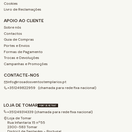
Cookies
Livro de Reclamações
APOIO AO CLIENTE
Sobre nós
Contactos
Guia de Compras
Portes e Envios
Formas de Pagamento
Trocas e Devoluções
Campanhas e Promoções
CONTACTE-NOS
info@rosadosventostemplarios.pt
+351249822959 (chamada para rede fixa nacional)
LOJA DE TOMAR
POINT DE RETRAIT
+351249314339 (chamada para rede fixa nacional)
Loja de Tomar
Rua Infantaria 15 nº55
2300-583 Tomar
District de Santarém - Portugal