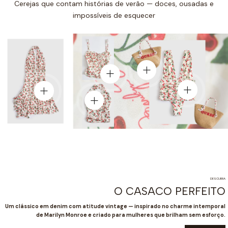
Cerejas que contam histórias de verão — doces, ousadas e
impossíveis de esquecer
Voir le produit
Voir le produit
Voir le p
Voir le produit
Voir le produit
DESCUBRA
O CASACO PERFEITO
Um clássico em denim com atitude vintage — inspirado no charme intemporal
de Marilyn Monroe e criado para mulheres que brilham sem esforço.