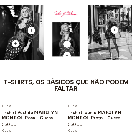
Voir le pro
Voir le produit
Voir le produit
Voir le produit
Voir le produit
T-SHIRTS, OS BÁSICOS QUE NÃO PODEM
FALTAR
|
Guess
|
Guess
T-shirt Vestido 𝗠𝗔𝗥𝗜𝗟𝗬𝗡
T-shirt Iconic 𝗠𝗔𝗥𝗜𝗟𝗬𝗡
𝗠𝗢𝗡𝗥𝗢𝗘 Rosa - Guess
𝗠𝗢𝗡𝗥𝗢𝗘 Preto - Guess
€50,00
€50,00
|
Guess
|
Guess