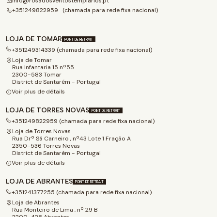
info@rosadosventostemplarios.pt
+351249822959 (chamada para rede fixa nacional)
LOJA DE TOMAR
POINT DE RETRAIT
+351249314339 (chamada para rede fixa nacional)
Loja de Tomar
Rua Infantaria 15 nº55
2300-583 Tomar
District de Santarém - Portugal
Voir plus de détails
LOJA DE TORRES NOVAS
POINT DE RETRAIT
+351249822959 (chamada para rede fixa nacional)
Loja de Torres Novas
Rua Drº Sá Carneiro , nº43 Lote 1 Fração A
2350-536 Torres Novas
District de Santarém - Portugal
Voir plus de détails
LOJA DE ABRANTES
POINT DE RETRAIT
+351241377255 (chamada para rede fixa nacional)
Loja de Abrantes
Rua Monteiro de Lima , nº 29 B
2200-428 Abrantes