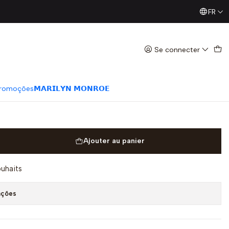
FR
Já conhece os nossos Diretos? Todas as Segundas / Quart
unha JAVA 7 Castanho -
Se connecter
romoções
𝗠𝗔𝗥𝗜𝗟𝗬𝗡 𝗠𝗢𝗡𝗥𝗢𝗘
Ajouter au panier
ouhaits
ações