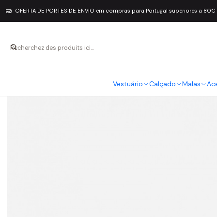
OFERTA DE PORTES DE ENVIO em compras para Portugal superiores a 80€
Vestuário
Calçado
Malas
Ac