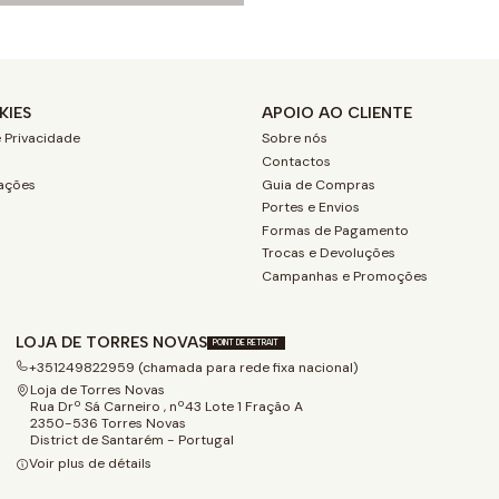
KIES
APOIO AO CLIENTE
 Privacidade
Sobre nós
Contactos
ações
Guia de Compras
Portes e Envios
Formas de Pagamento
Trocas e Devoluções
Campanhas e Promoções
LOJA DE TORRES NOVAS
POINT DE RETRAIT
+351249822959 (chamada para rede fixa nacional)
Loja de Torres Novas
Rua Drº Sá Carneiro , nº43 Lote 1 Fração A
2350-536 Torres Novas
District de Santarém - Portugal
Voir plus de détails