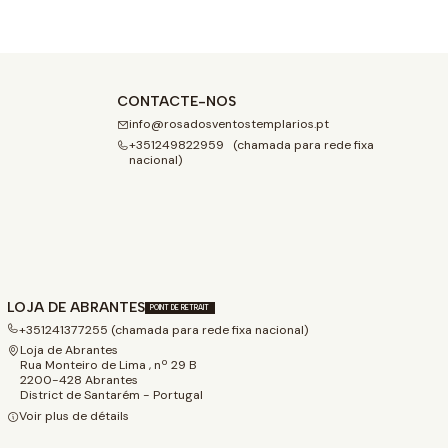
CONTACTE-NOS
info@rosadosventostemplarios.pt
+351249822959 (chamada para rede fixa
nacional)
LOJA DE ABRANTES
POINT DE RETRAIT
+351241377255 (chamada para rede fixa nacional)
Loja de Abrantes
Rua Monteiro de Lima , nº 29 B
2200-428 Abrantes
District de Santarém - Portugal
Voir plus de détails