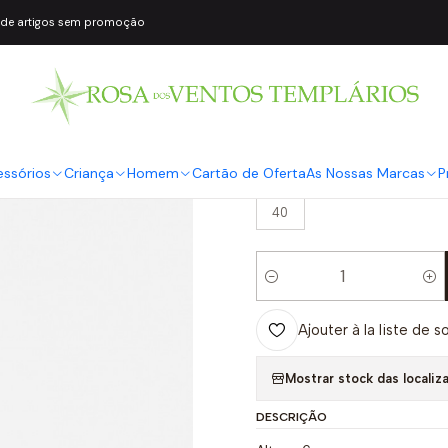
 de artigos sem promoção
|
Sandália de C
Macarena
COR2
Castanho
essórios
Criança
Homem
Cartão de Oferta
As Nossas Marcas
P
TAMANHO
40
Quantité
Ajouter à la liste de s
Mostrar stock das localiz
DESCRIÇÃO