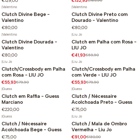
€129,00
€132,93
€189,90
|
Valentino
|
Valentino
Clutch Divine Bege -
Clutch Divine Preto com
Valentino
Dourado - Valentino
€80,00
€80,00
|
Valentino
|
Liu Jo
Clutch Divine Dourada -
Clutch em Palha com Rosa -
-30%
Valentino
LIU JO
Não Disponível
€80,00
€41,93
€59,90
|
Liu Jo
|
Liu Jo
Clutch/Crossbody em Palha
Clutch/Crossbody em Palha
-30%
-30%
com Rosa - LIU JO
com Verde - LIU JO
€55,93
€79,90
€55,93
€79,90
|
Guess
|
Guess
Clutch em Raffia - Guess
Clutch / Nécessaire
Marciano
Acolchoada Preto - Guess
€220,00
€75,00
|
Guess
|
Liu Jo
Clutch / Nécessaire
Clutch / Mala de Ombro
-30%
Acolchoada Bege - Guess
Vermelha - Liu Jo
Não Disponível
€75,00
€91,00
€130,00