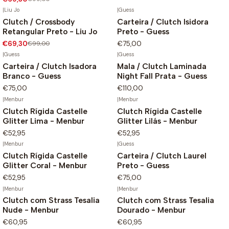
|
Liu Jo
|
Guess
Clutch / Crossbody
Carteira / Clutch Isidora
-30%
Retangular Preto - Liu Jo
Preto - Guess
€69,30
€99,00
€75,00
|
Guess
|
Guess
Carteira / Clutch Isadora
Mala / Clutch Laminada
Branco - Guess
Night Fall Prata - Guess
€75,00
€110,00
|
Menbur
|
Menbur
Clutch Rígida Castelle
Clutch Rígida Castelle
Glitter Lima - Menbur
Glitter Lilás - Menbur
€52,95
€52,95
|
Menbur
|
Guess
Clutch Rígida Castelle
Carteira / Clutch Laurel
Glitter Coral - Menbur
Preto - Guess
€52,95
€75,00
|
Menbur
|
Menbur
Clutch com Strass Tesalia
Clutch com Strass Tesalia
Nude - Menbur
Dourado - Menbur
€60,95
€60,95