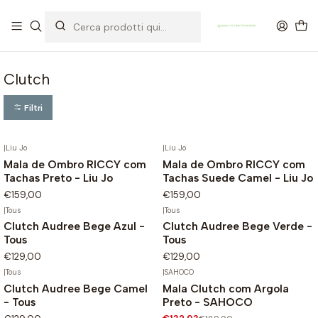
OFERTA DE PORTES DE ENVIO em compras para Portugal superiores a
80€ de artigos sem promoção
Clutch
Filtri
|
Liu Jo
|
Liu Jo
Mala de Ombro RICCY com
Mala de Ombro RICCY com
Tachas Preto - Liu Jo
Tachas Suede Camel - Liu Jo
€159,00
€159,00
|
Tous
|
Tous
Clutch Audree Bege Azul -
Clutch Audree Bege Verde -
Tous
Tous
€129,00
€129,00
|
Tous
|
SAHOCO
Clutch Audree Bege Camel
Mala Clutch com Argola
-30%
- Tous
Preto - SAHOCO
Não Disponível