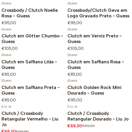
|
Guess
|
Guess
Crossbody / Clutch Noelle
Crossbody/Clutch Geva em
Rosa - Guess
Logo Gravado Preto - Guess
€95,00
€95,00
|
Guess
|
Guess
Clutch em Glitter Chumbo -
Clutch em Verniz Preto -
Guess
Guess
€105,00
€105,00
|
Guess
|
Guess
Clutch em Saffiano Lilás -
Clutch em Saffiano Rosa -
Guess
Guess
€85,00
€85,00
|
Guess
|
Guess
Clutch em Saffiano Preta -
Clutch Golden Rock Mini
Guess
Dourado - Guess
€85,00
€95,00
|
Liu Jo
|
Liu Jo
Clutch / Crossbody
Clutch / Crossbody
-30%
-30%
Retangular Vermelho - Liu
Retangular Dourado - Liu Jo
Jo
€69,30
€99,00
€69,30
€99,00