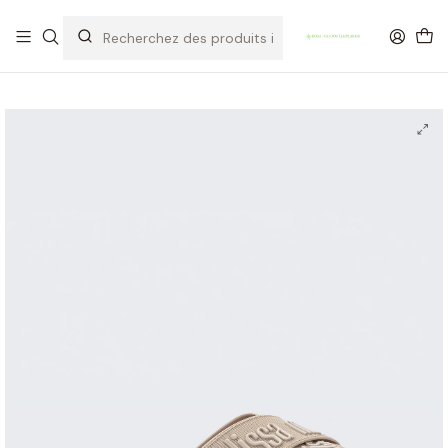
OFERTA DE PORTES DE ENVIO em compras para Portugal superiores a
80€ de artigos sem promoção