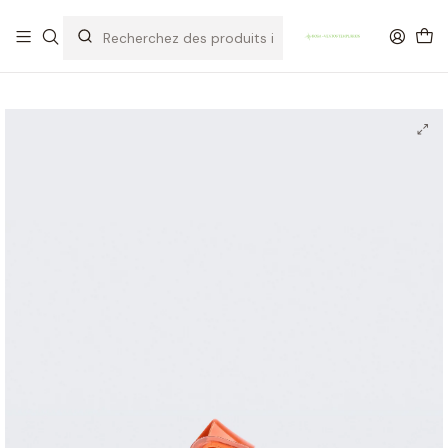
OFERTA DE PORTES DE ENVIO em compras para Portugal superiores a
80€ de artigos sem promoção