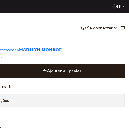
FR
Já conhece os nossos Diretos? Todas as Segundas / Quart
27 Vaca - Macarena
Se connecter
romoções
𝗠𝗔𝗥𝗜𝗟𝗬𝗡 𝗠𝗢𝗡𝗥𝗢𝗘
40
Ajouter au panier
ouhaits
ações
ra