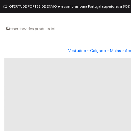
OFERTA DE PORTES DE ENVIO em compras para Portugal superiores a 80€
Vestuário
Calçado
Malas
Ac