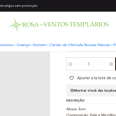
 de artigos sem promoção
|
Chinelo BETY 
COR2
Castanho
TAMANHO
essórios
Criança
Homem
Cartão de Oferta
As Nossas Marcas
P
35
36
38
39
Quantité
Ajouter à la liste de s
Mostrar stock das localiz
DESCRIÇÃO
Altura: 3cm
Composição: Pele e Micofib