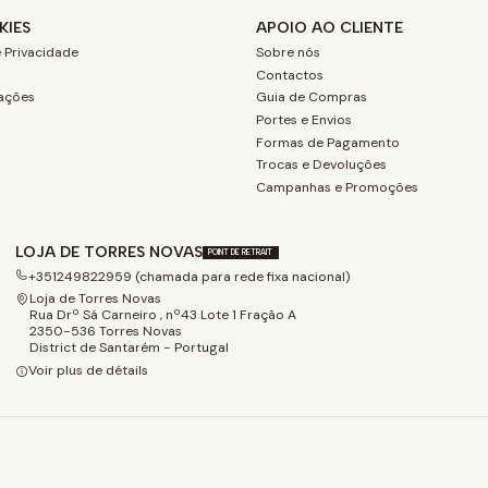
KIES
APOIO AO CLIENTE
 Privacidade
Sobre nós
Contactos
ações
Guia de Compras
Portes e Envios
Formas de Pagamento
Trocas e Devoluções
Campanhas e Promoções
LOJA DE TORRES NOVAS
POINT DE RETRAIT
+351249822959 (chamada para rede fixa nacional)
Loja de Torres Novas
Rua Drº Sá Carneiro , nº43 Lote 1 Fração A
2350-536 Torres Novas
District de Santarém - Portugal
Voir plus de détails