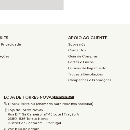
KIES
APOIO AO CLIENTE
 Privacidade
Sobre nós
Contactos
ações
Guia de Compras
Portes e Envios
Formas de Pagamento
Trocas e Devoluções
Campanhas e Promoções
LOJA DE TORRES NOVAS
POINT DE RETRAIT
+351249822959 (chamada para rede fixa nacional)
Loja de Torres Novas
Rua Drº Sá Carneiro , nº43 Lote 1 Fração A
2350-536 Torres Novas
District de Santarém - Portugal
Voir plus de détails