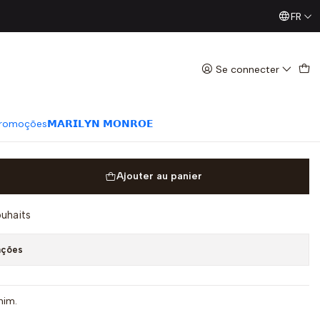
FR
Já conhece os nossos Diretos? Todas as Segundas / Quart
 Ganga Clara - Guess
Se connecter
romoções
𝗠𝗔𝗥𝗜𝗟𝗬𝗡 𝗠𝗢𝗡𝗥𝗢𝗘
Ajouter au panier
ouhaits
ações
nim.