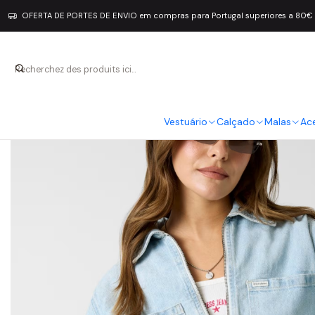
OFERTA DE PORTES DE ENVIO em compras para Portugal superiores a 80€
Vestuário
Calçado
Malas
Ac