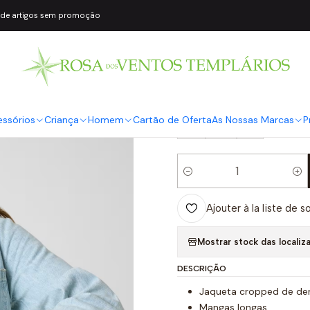
 de artigos sem promoção
|
Casaco Camisa
COR2
Ganga
TAMANHO
essórios
Criança
Homem
Cartão de Oferta
As Nossas Marcas
P
S
M
L
Quantité
Ajouter à la liste de s
Mostrar stock das localiz
DESCRIÇÃO
Jaqueta cropped de de
Mangas longas.