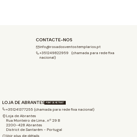
CONTACTE-NOS
info@rosadosventostemplarios.pt
+351249822959 (chamada para rede fixa
nacional)
LOJA DE ABRANTES
POINT DE RETRAIT
+351241377255 (chamada para rede fixa nacional)
Loja de Abrantes
Rua Monteiro de Lima , nº 29 B
2200-428 Abrantes
District de Santarém - Portugal
Voir plus de détails