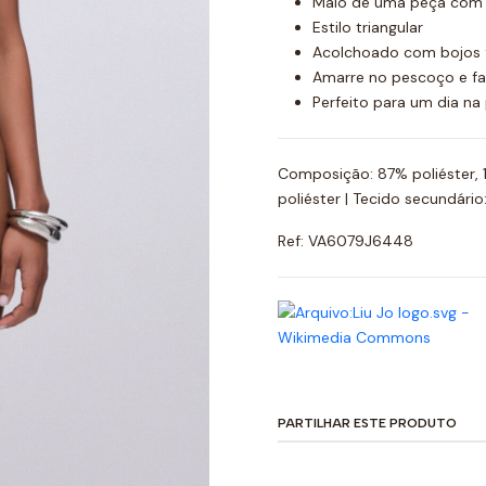
Maiô de uma peça com 
Estilo triangular
Acolchoado com bojos 
Amarre no pescoço e faç
Perfeito para um dia na 
Composição: 87% poliéster, 1
poliéster | Tecido secundário
Ref: VA6079J6448
PARTILHAR ESTE PRODUTO