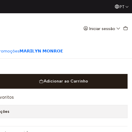
PT
Já conhece os nossos Diretos? Todas as Segundas / Quart
 Estampa CACHEM Verde - LIU
Iniciar sessão
romoções
𝗠𝗔𝗥𝗜𝗟𝗬𝗡 𝗠𝗢𝗡𝗥𝗢𝗘
Adicionar ao Carrinho
avoritos
ações