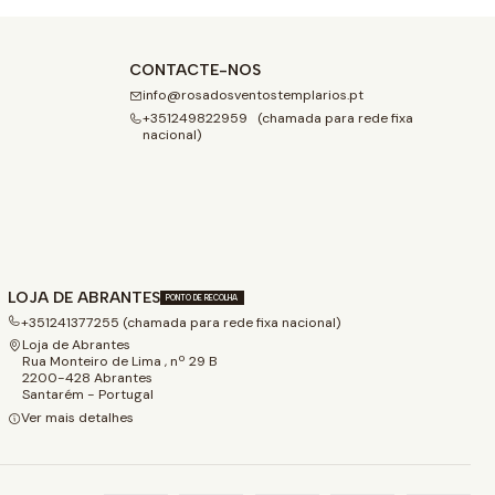
CONTACTE-NOS
info@rosadosventostemplarios.pt
+351249822959 (chamada para rede fixa
nacional)
LOJA DE ABRANTES
PONTO DE RECOLHA
+351241377255 (chamada para rede fixa nacional)
Loja de Abrantes
Rua Monteiro de Lima , nº 29 B
2200-428 Abrantes
Santarém - Portugal
Ver mais detalhes