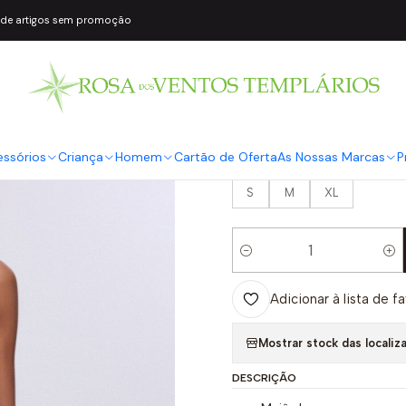
 de artigos sem promoção
|
Fato de Banho
JO
COR2
Verde
essórios
Criança
Homem
Cartão de Oferta
As Nossas Marcas
P
TAMANHO
S
M
XL
Quantidade
Adicionar à lista de f
Mostrar stock das localiz
DESCRIÇÃO